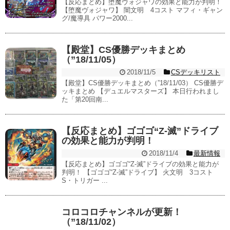
【反応まとめ】堕魔ヴォジャワの効果と能力が判明！
【堕魔ヴォジャワ】 闇文明 4コスト マフィ・ギャン
グ/魔導具 パワー2000...
【殿堂】CS優勝デッキまとめ
（”18/11/05）
2018/11/5
CSデッキリスト
【殿堂】CS優勝デッキまとめ（”18/11/03） CS優勝デ
ッキまとめ 【デュエルマスターズ】 本日行われまし
た「第20回南...
【反応まとめ】ゴゴゴ“Z-滅”ドライブ
の効果と能力が判明！
2018/11/4
最新情報
【反応まとめ】ゴゴゴ“Z-滅”ドライブの効果と能力が
判明！ 【ゴゴゴ“Z-滅”ドライブ】 火文明 3コスト
S・トリガー ...
コロコロチャンネルが更新！
（”18/11/02）