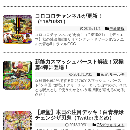
コロコロチャンネルが更新！
（”18/10/31）
2018/11/1
最新情報
コロコロチャンネルが更新！（”18/10/31） 【デュエ
マ】秋の陣決勝戦!!リリアングレッドゾーン!!VSノエ
ルの青春!!トラマルGGG...
新能力スマッシュバースト解説！双極
篇4弾に登場！
2018/10/31
裁定,ルール等
双極篇4弾に登場する新能力の"スマッシュ・バース
ト"を今回は解説！クリーチャーとして出すのか、それ
とも呪文として使うのかという選択肢が増えるのが利
点だ！
【殿堂】本日の注目デッキ！白青赤緑
チェンジザ刃鬼（Twitterまとめ）
2018/10/31
CSデッキリスト