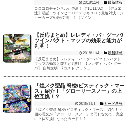
2018/11/4
最新情報
コロコロチャンネルが更新！（”18/11/02） 【デュエ
速】超誕！ツインヒーローデッキ８０で最速対決！ジ
ョーカーズVS光文明！！【ツイン...
【反応まとめ】レレディ・バ・グーバ/
ツインパクト・マップの効果と能力が
判明！
2018/11/4
最新情報
【反応まとめ】レレディ・バ・グーバ/ツインパクト・
マップの効果と能力が判明！ 【レレディ・バ・グー
バ】 自然文明 7コスト グラン...
「煌メク聖晶 弩楼/ビスティック・マー
ス」紹介！「グローリースノー」の上
位互換！？
2018/11/1
カード考察
「煌メク聖晶 弩楼/ビスティック・マース」紹介！下
側の呪文が「グローリースノー」と同じなので、完全
に上位互換になったカード！？