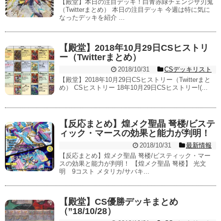
【殿堂】本日の注目デッキ！白青赤緑チェンジザ刃鬼
（Twitterまとめ） 本日の注目デッキ 今週は特に気に
なったデッキを紹介 ...
【殿堂】2018年10月29日CSヒストリ
ー（Twitterまとめ）
2018/10/31
CSデッキリスト
【殿堂】2018年10月29日CSヒストリー（Twitterまと
め） CSヒストリー 18年10月29日CSヒストリー!(...
【反応まとめ】煌メク聖晶 弩楼/ビステ
ィック・マースの効果と能力が判明！
2018/10/31
最新情報
【反応まとめ】煌メク聖晶 弩楼/ビスティック・マー
スの効果と能力が判明！ 【煌メク聖晶 弩楼】 光文
明 9コスト メタリカ/サバキ...
【殿堂】CS優勝デッキまとめ
（”18/10/28）