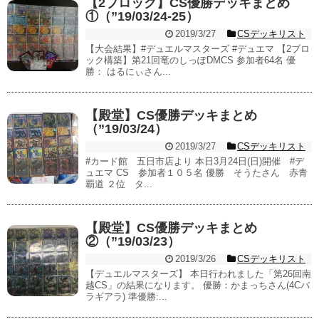
【2ブロック】CS優勝デッキまとめ
①（”19/03/24-25）
2019/3/27
CSデッキリスト
【大会結果】#デュエルマスターズ #デュエマ 【2ブロ
ック構築】第21回竜のしっぽDMCS 参加者64名 優
勝： はるにぃさん...
【殿堂】CS優勝デッキまとめ
（”19/03/24）
2019/3/27
CSデッキリスト
#カード館 五日市店より 本日3月24日(日)開催 #デ
ュエマ CS 参加者１０５名 優勝 そうたさん 赤青
覇道 ２位 タ...
【殿堂】CS優勝デッキまとめ
②（”19/03/23）
2019/3/26
CSデッキリスト
【デュエルマスターズ】 本日行われました「第26回南
越CS」の結果になります。 優勝：かまっちさん(4Cバ
ラギアラ) 準優勝:...