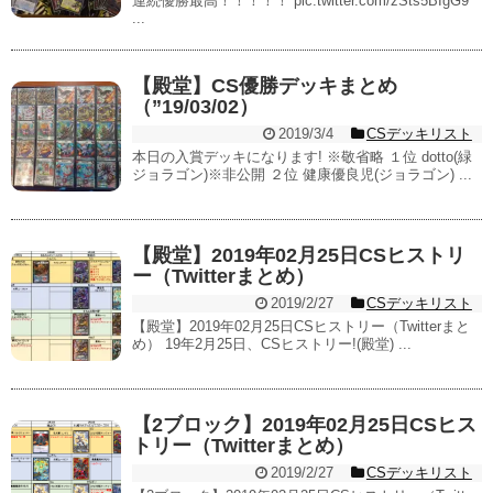
連続優勝最高！！！！！ pic.twitter.com/zSts5BIgG9
...
【殿堂】CS優勝デッキまとめ
（”19/03/02）
2019/3/4
CSデッキリスト
本日の入賞デッキになります! ※敬省略 １位 dotto(緑
ジョラゴン)※非公開 ２位 健康優良児(ジョラゴン) ...
【殿堂】2019年02月25日CSヒストリ
ー（Twitterまとめ）
2019/2/27
CSデッキリスト
【殿堂】2019年02月25日CSヒストリー（Twitterまと
め） 19年2月25日、CSヒストリー!(殿堂) ...
【2ブロック】2019年02月25日CSヒス
トリー（Twitterまとめ）
2019/2/27
CSデッキリスト