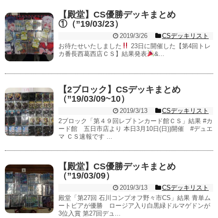
【殿堂】CS優勝デッキまとめ
①（”19/03/23）
2019/3/26
CSデッキリスト
お待たせいたしました
23日に開催した【第4回トレ
カ番長西葛西店ＣＳ】結果発表
&...
【2ブロック】CSデッキまとめ
（”19/03/09~10）
2019/3/13
CSデッキリスト
2ブロック「第４９回レプトンカード館ＣＳ」結果 #カ
ード館 五日市店より 本日3月10日(日))開催 #デュエ
マ ＣＳ速報です ...
【殿堂】CS優勝デッキまとめ
（”19/03/09）
2019/3/13
CSデッキリスト
殿堂「第27回 石川コンプオフ野々市CS」結果 青単ム
ートピアが優勝 ロージア入り白黒緑ドルマゲドンが
3位入賞 第27回デュ...