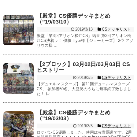
【殿堂】CS優勝デッキまとめ
（”19/03/10）
2019/3/13
CSデッキリスト
殿堂「第3回アリオン松江CS」結果 第3回アリオン松
江CS決着ッ！ 優勝 fliyer様【ジョーカーズ】 2位 アゾ
リウス様 ...
【2ブロック】03月02日/03月03日 CS
ヒストリー
2019/3/5
CSデッキリスト
【デュエルマスターズ】 第11回デュエルマスターズ
CS、 参加者50名、大盛況のうちに無事終了致しまし
た！ レ...
【殿堂】CS優勝デッキまとめ
（”19/03/03）
2019/3/5
CSデッキリスト
ロケパンCS優勝しました、使用は赤青覇道です。2週