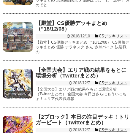
ッキまとめ 第38回鐘紡CS 優勝はつむーじー選手！ お
めでと...
【殿堂】CS優勝デッキまとめ
（”18/12/08）
2018/12/10
CSデッキリスト
【殿堂】CS優勝デッキまとめ（”18/12/08） CS優勝デ
ッキまとめ 優勝 テラネスク さん 赤単バイク 決勝戦
の...
【全国大会】エリア戦の結果をもとに
環境分析（Twitterまとめ）
2018/12/7
CSデッキリスト
【全国大会】エリア戦の結果をもとに環境分析
（Twitterまとめ） 全国大会 今日はさらにもういっち
ょ！エリア代表戦速報...
【2ブロック】本日の注目デッキ！トリ
ガービート（Twitterまとめ）
2018/12/7
CSデッキリスト