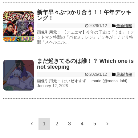
新年早々ぶつかり合う！！午年デッキ
ング！
2026/1/12
最新情報
画像引用元： 【デュエマ】今年の干支は「うま」！デ
ッドマン特製の「バセヌテレジ」デッキが！チアリ特
製「スベルニル...
まだ起きてるのは誰！？ Which one is
not sleeping
2026/1/12
最新情報
画像引用元： はいゼオすず— maria (@maria_labi)
January 12, 2026 ...
1
2
3
4
5