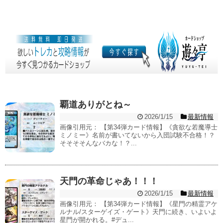
覇道ありがとね～
2026/1/15
最新情報
画像引用元： 【第34弾カード情報】《貪欲な若魔導士
ミノミー》名前が書いてないから入団試験不合格！？
そそそそんなバカな！？...
天門の革命じゃあ！！！
2026/1/15
最新情報
画像引用元： 【第34弾カード情報】《星門の精霊アケ
ルナル/スターゲイズ・ゲート》天門に続き、いよいよ
星門が開かれる。#デュ...