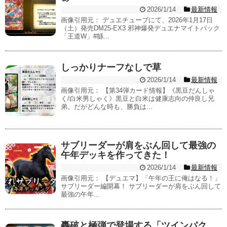
2026/1/14
最新情報
画像引用元： デュエチューブにて、2026年1月17日
（土）発売DM25-EX3 邪神爆発デュエナマイトパック
「王道W」#緜...
しっかりナーフなしで草
2026/1/14
最新情報
画像引用元： 【第34弾カード情報】《黒豆だんしゃ
く/白米男しゃく》黒豆と白米は健康志向の仲良し兄
弟。だがどんな時も、勝負は...
サブリーダーが肩をぶん回して最強の
午年デッキを作ってきた！
2026/1/14
最新情報
画像引用元： 【デュエマ】「午年の王に俺はなる！」
サブリーダー編開幕！ サブリーダーが肩をぶん回して
最強の午年...
轟破と極弾で登場する「ツインパク