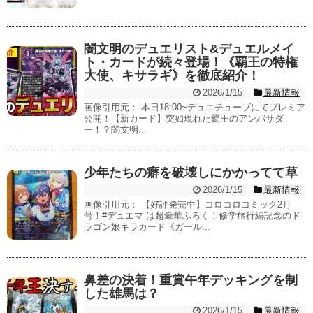
闇文明のデュエリスト&デュエルメイ
ト・カードが続々登場！《覇王の特権
大使、キサラギ》を徹底紹介！
2026/1/15
最新情報
画像引用元： 本日18:00~デュエチューブにてプレミア
公開！【新カード】突如現れた覇王のアンバサダ
ー！？闇文明...
少年たちの癖を破壊しにかかってて草
2026/1/15
最新情報
画像引用元： 【好評発売中】コロコロコミック2月
号！#デュエマ は超豪華ふろく！修学旅行編記念のド
ラゴン娘キラカード《ガール...
鼻差の決着！重賞午年デッキングを制
した雄馬は？
2026/1/15
最新情報