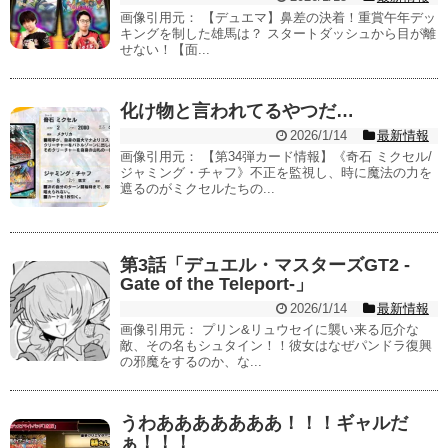
画像引用元： 【デュエマ】鼻差の決着！重賞午年デッ
キングを制した雄馬は？ スタートダッシュから目が離
せない！【面...
化け物と言われてるやつだ…
2026/1/14
最新情報
画像引用元： 【第34弾カード情報】《奇石 ミクセル/
ジャミング・チャフ》不正を監視し、時に魔法の力を
遮るのがミクセルたちの...
第3話「デュエル・マスターズGT2 -
Gate of the Teleport-」
2026/1/14
最新情報
画像引用元： プリン&リュウセイに襲い来る厄介な
敵、その名もシュタイン！！彼女はなぜパンドラ復興
の邪魔をするのか、な...
うわあああああああ！！！ギャルだ
ぁ！！！