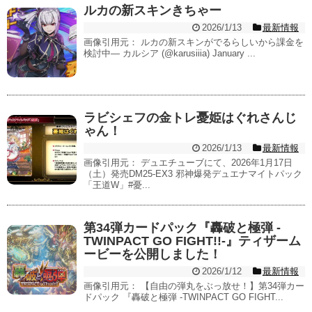
ルカの新スキンきちゃー
2026/1/13
最新情報
画像引用元： ルカの新スキンがでるらしいから課金を
検討中— カルシア (@karusiiia) January ...
ラビシェフの金トレ憂姫はぐれさんじ
ゃん！
2026/1/13
最新情報
画像引用元： デュエチューブにて、2026年1月17日
（土）発売DM25-EX3 邪神爆発デュエナマイトパック
「王道W」#憂...
第34弾カードパック『轟破と極弾 -
TWINPACT GO FIGHT!!-』ティザーム
ービーを公開しました！
2026/1/12
最新情報
画像引用元： 【自由の弾丸をぶっ放せ！】第34弾カー
ドパック 『轟破と極弾 -TWINPACT GO FIGHT...