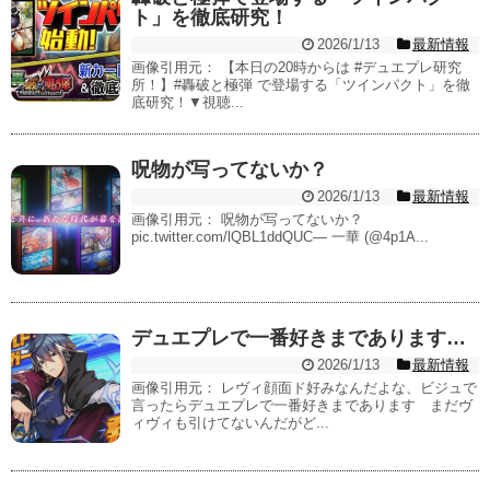
ト」を徹底研究！
2026/1/13
最新情報
画像引用元： 【本日の20時からは #デュエプレ研究
所！】#轟破と極弾 で登場する「ツインパクト」を徹
底研究！▼視聴...
呪物が写ってないか？
2026/1/13
最新情報
画像引用元： 呪物が写ってないか？
pic.twitter.com/lQBL1ddQUC— 一華 (@4p1A...
デュエプレで一番好きまであります…
2026/1/13
最新情報
画像引用元： レヴィ顔面ド好みなんだよな、ビジュで
言ったらデュエプレで一番好きまであります まだヴ
ィヴィも引けてないんだがど...