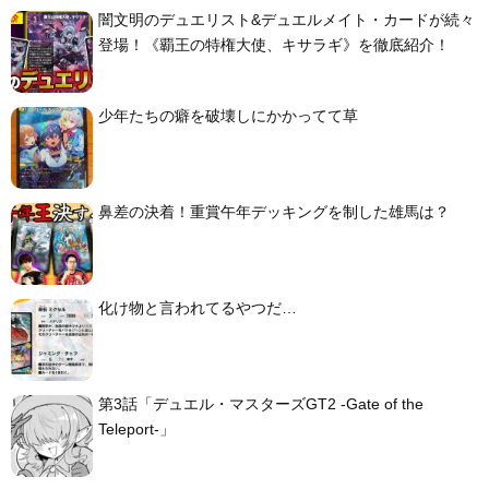
闇文明のデュエリスト&デュエルメイト・カードが続々
登場！《覇王の特権大使、キサラギ》を徹底紹介！
少年たちの癖を破壊しにかかってて草
鼻差の決着！重賞午年デッキングを制した雄馬は？
化け物と言われてるやつだ…
第3話「デュエル・マスターズGT2 -Gate of the
Teleport-」