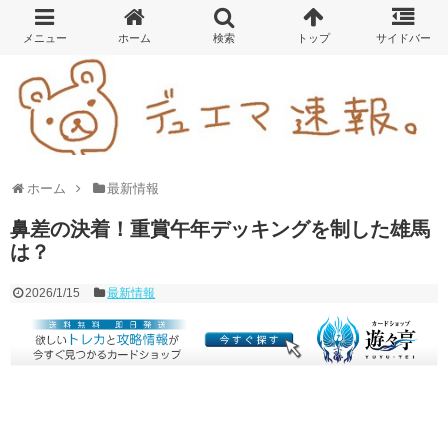
ホーム
最新情報
鼻差の決着！重賞午年デッキングを制した雄馬
は？
2026/1/15
最新情報