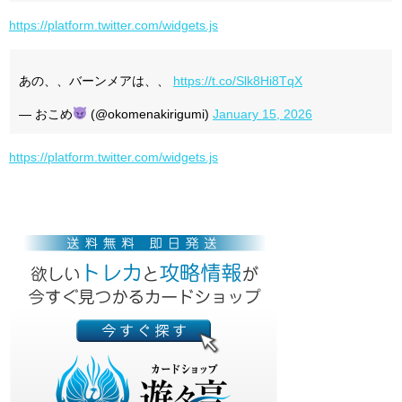
https://platform.twitter.com/widgets.js
あの、、バーンメアは、、
https://t.co/Slk8Hi8TqX
— おこめ
(@okomenakirigumi)
January 15, 2026
https://platform.twitter.com/widgets.js