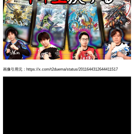
画像引用元：https://x.com/t2duema/status/2011644312644411517