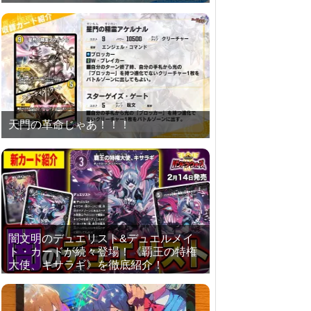
天門の革命じゃあ！！！
闇文明のデュエリスト&デュエルメイ
ト・カードが続々登場！《覇王の特権
大使、キサラギ》を徹底紹介！