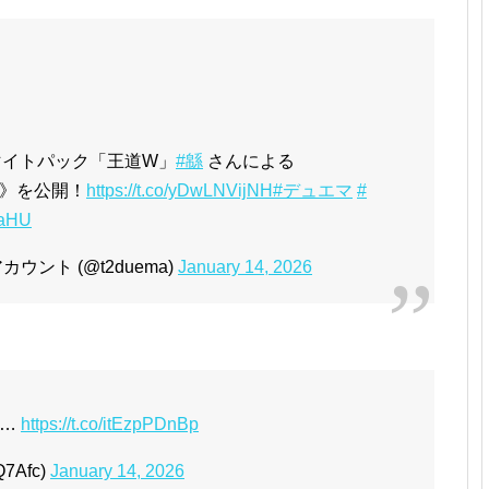
ナマイトパック「王道W」
#緜
さんによる
》を公開！
https://t.co/yDwLNVijNH
#デュエマ
#
xaHU
ント (@t2duema)
January 14, 2026
て…
https://t.co/itEzpPDnBp
7Afc)
January 14, 2026