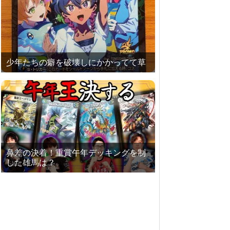
少年たちの癖を破壊しにかかってて草
鼻差の決着！重賞午年デッキングを制
した雄馬は？