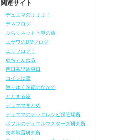
関連サイト
デュエマのままま！
デネブログ
ぶらりネット下車の旅
エザワのDMブログ
エリブログ！
ぬちゃんねる
西日暮里駅東口
コインは裏
巡りゆく季節のなかで
ととまる屋
デュエマまとめ
デュエマのデッキレシピ保管場所
ポフルのデュエルマスターズ研究所
矢毒地雷研究所