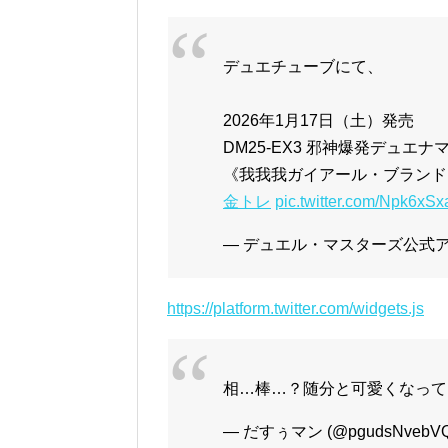
デュエチューブにて、
2026年1月17日（土）発売
DM25-EX3 邪神爆発デュエ
《我我我ガイアール・ブランド
金トレ
pic.twitter.com/Npk6xS
— デュエル・マスターズ公式アカウ
https://platform.twitter.com/widgets.js
相…棒…？随分と可愛くなっ
— だすぅマン (@pgudsNvebVQ