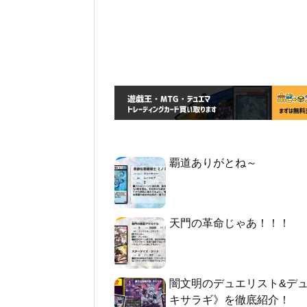
覇道ありがとね～
天門の革命じゃあ！！！
闇文明のデュエリスト&デ
キサラギ》を徹底紹介！