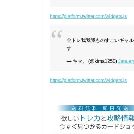
https://platform.twitter.com/widgets.js
金トレ我我我ものすごいギャル
す
— キマ。 (@kima1250)
Januar
https://platform.twitter.com/widgets.js