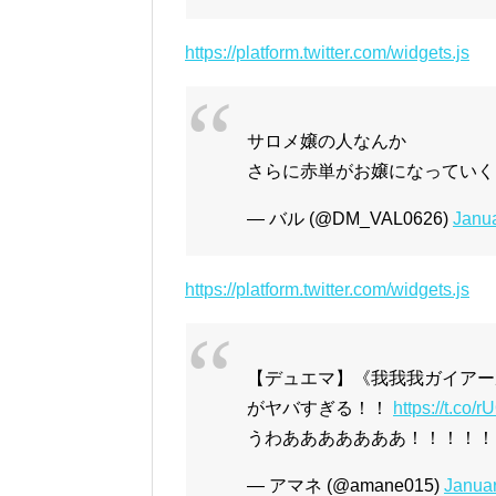
https://platform.twitter.com/widgets.js
サロメ嬢の人なんか
さらに赤単がお嬢になってい
— バル (@DM_VAL0626)
Janua
https://platform.twitter.com/widgets.js
【デュエマ】《我我我ガイアー
がヤバすぎる！！
https://t.co/
うわあああああああ！！！！！
— アマネ (@amane015)
Januar