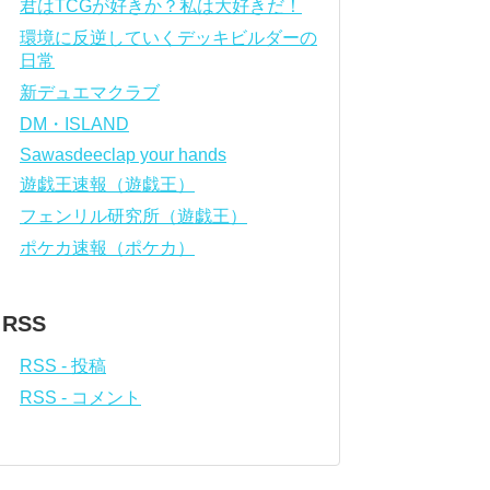
君はTCGが好きか？私は大好きだ！
環境に反逆していくデッキビルダーの
日常
新デュエマクラブ
DM・ISLAND
Sawasdeeclap your hands
遊戯王速報（遊戯王）
フェンリル研究所（遊戯王）
ポケカ速報（ポケカ）
RSS
RSS - 投稿
RSS - コメント