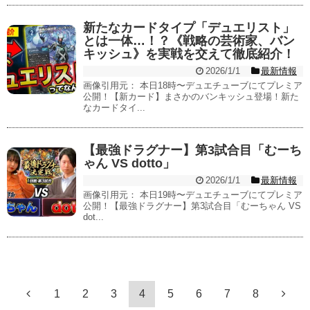
新たなカードタイプ「デュエリスト」
とは一体…！？《戦略の芸術家、バン
キッシュ》を実戦を交えて徹底紹介！
2026/1/1
最新情報
画像引用元： 本日18時〜デュエチューブにてプレミア
公開！【新カード】まさかのバンキッシュ登場！新た
なカードタイ...
【最強ドラグナー】第3試合目「むーち
ゃん VS dotto」
2026/1/1
最新情報
画像引用元： 本日19時〜デュエチューブにてプレミア
公開！【最強ドラグナー】第3試合目「むーちゃん VS
dot...
1
2
3
4
5
6
7
8