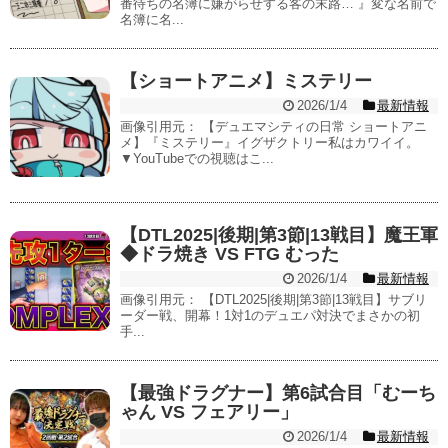
番待ちの名簿に嫌がらせする客の末路… 』変な名前で
名簿に名...
【ショートアニメ】ミステリー
2026/1/4
最新情報
画像引用元： 【デュエマシティの日常 ショートアニ
メ】『ミステリー』イグザクトリー私はカワイイ。
▼YouTubeでの視聴はこ...
【DTL2025|後期|第3節|13戦目】魔王軍
◆ドラ焼き VS FTG むった
2026/1/4
最新情報
画像引用元： 【DTL2025|後期|第3節|13戦目】サブリ
ーダー戦、開幕！1対1のデュエパ対決でまさかの初
手...
【最強ドラグナー】第6試合目「むーち
ゃん VS フェアリー」
2026/1/4
最新情報