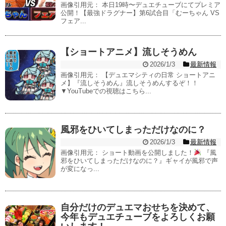
画像引用元： 本日19時〜デュエチューブにてプレミア
公開！【最強ドラグナー】第6試合目「むーちゃん VS
フェア...
【ショートアニメ】流しそうめん
2026/1/3
最新情報
画像引用元： 【デュエマシティの日常 ショートアニ
メ】『流しそうめん』流しそうめんするぞ！！
▼YouTubeでの視聴はこちら...
風邪をひいてしまっただけなのに？
2026/1/3
最新情報
画像引用元： ショート動画を公開しました！
『風
邪をひいてしまっただけなのに？』ギャイが風邪で声
が変になっ...
自分だけのデュエマおせちを決めて、
今年もデュエチューブをよろしくお願