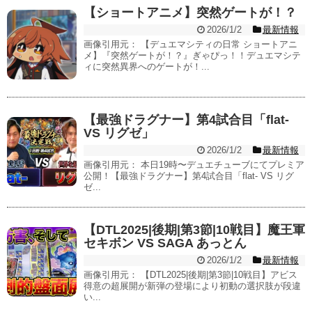
【ショートアニメ】突然ゲートが！？
2026/1/2
最新情報
画像引用元： 【デュエマシティの日常 ショートアニ
メ】『突然ゲートが！？』ぎゃぴっ！！デュエマシテ
ィに突然異界へのゲートが！...
【最強ドラグナー】第4試合目「flat-
VS リグゼ」
2026/1/2
最新情報
画像引用元： 本日19時〜デュエチューブにてプレミア
公開！【最強ドラグナー】第4試合目「flat- VS リグ
ゼ...
【DTL2025|後期|第3節|10戦目】魔王軍
セキボン VS SAGA あっとん
2026/1/2
最新情報
画像引用元： 【DTL2025|後期|第3節|10戦目】アビス
得意の超展開が新弾の登場により初動の選択肢が段違
い...