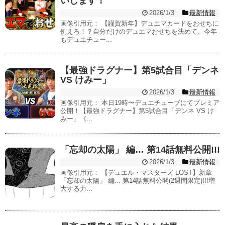
いします！
2026/1/3
最新情報
画像引用元： 【謹賀新年】デュエマカードをおせちに
例えろ！？自分だけのデュエマおせちを決めて、今年
もデュエチュー...
【最強ドラグナー】第5試合目「デンネ
VS けみー」
2026/1/3
最新情報
画像引用元： 本日19時〜デュエチューブにてプレミア
公開！【最強ドラグナー】第5試合目「デンネ VS け
みー」《...
「忘却の太陽」 編… 第14話無料公開!!!
2026/1/3
最新情報
画像引用元： 【デュエル・マスターズ LOST】新章
「忘却の太陽」 編... 第14話無料公開(2週間限定)!!!増
大する力...