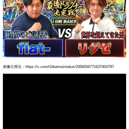
画像引用元：https://x.com/t2duema/status/2006556771637403787