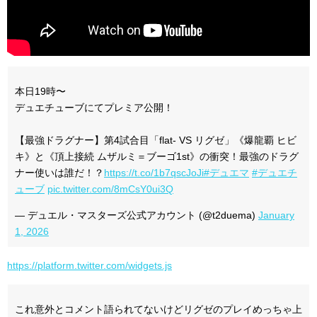
本日19時〜
デュエチューブにてプレミア公開！
【最強ドラグナー】第4試合目「flat- VS リグゼ」《爆龍覇 ヒビ
キ》と《頂上接続 ムザルミ＝ブーゴ1st》の衝突！最強のドラグ
ナー使いは誰だ！？
https://t.co/1b7qscJoJi
#デュエマ
#デュエチ
ューブ
pic.twitter.com/8mCsY0ui3Q
— デュエル・マスターズ公式アカウント (@t2duema)
January
1, 2026
https://platform.twitter.com/widgets.js
これ意外とコメント語られてないけどリグゼのプレイめっちゃ上