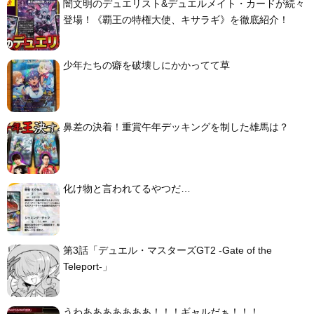
闇文明のデュエリスト&デュエルメイト・カードが続々
登場！《覇王の特権大使、キサラギ》を徹底紹介！
少年たちの癖を破壊しにかかってて草
鼻差の決着！重賞午年デッキングを制した雄馬は？
化け物と言われてるやつだ…
第3話「デュエル・マスターズGT2 -Gate of the
Teleport-」
うわあああああああ！！！ギャルだぁ！！！