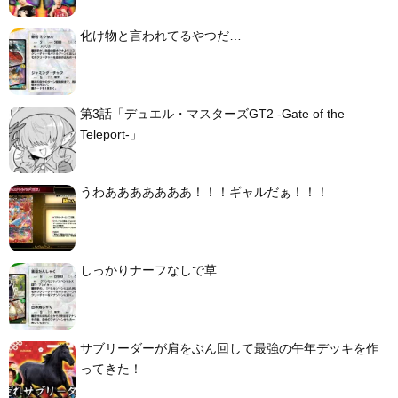
化け物と言われてるやつだ…
第3話「デュエル・マスターズGT2 -Gate of the
Teleport-」
うわあああああああ！！！ギャルだぁ！！！
しっかりナーフなしで草
サブリーダーが肩をぶん回して最強の午年デッキを作
ってきた！