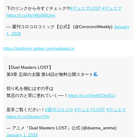
下のリンクから今すぐチェック!!!
#デュエマLOST
#デュエマ
https://t.co/NcH8aW0Umj
— 週刊コロコロコミック【公式】 (@CorocoroWeekly)
January
1, 2026
https://platform.twitter.com/widgets.js
【Duel Masters LOST】
第3章 忘却の太陽 第14話が無料公開スタート
切り札を掴むはずの手は
禁忌の力と罪に塗れていく──！
https://t.co/VysW23g0Cx
是非ご覧ください！
#週刊コロコロ
#デュエマLOST
#デュエマ
https://t.co/2kxptvy7Hr
— アニメ『Duel Masters LOST』公式 (@duema_anime)
January 1, 2026