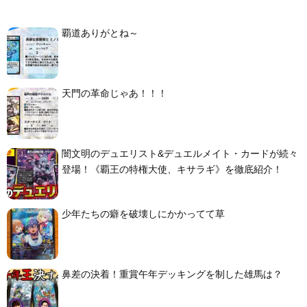
覇道ありがとね～
天門の革命じゃあ！！！
闇文明のデュエリスト&デュエルメイト・カードが続々
登場！《覇王の特権大使、キサラギ》を徹底紹介！
少年たちの癖を破壊しにかかってて草
鼻差の決着！重賞午年デッキングを制した雄馬は？