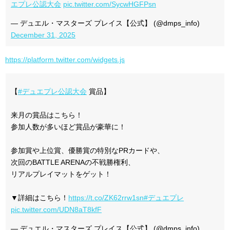
エプレ公認大会
pic.twitter.com/SycwHGFPsn
— デュエル・マスターズ プレイス【公式】 (@dmps_info)
December 31, 2025
https://platform.twitter.com/widgets.js
【
#デュエプレ公認大会
賞品】
来月の賞品はこちら！
参加人数が多いほど賞品が豪華に！
参加賞や上位賞、優勝賞の特別なPRカードや、
次回のBATTLE ARENAの不戦勝権利、
リアルプレイマットをゲット！
▼詳細はこちら！
https://t.co/ZK62rrw1sn
#デュエプレ
pic.twitter.com/UDN8aT8kfF
— デュエル・マスターズ プレイス【公式】 (@dmps_info)