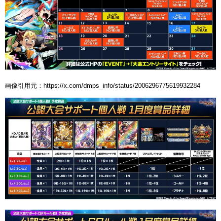
画像引用元：https://x.com/dmps_info/status/2006296775619932284