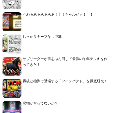
うわあああああああ！！！ギャルだぁ！！！
しっかりナーフなしで草
サブリーダーが肩をぶん回して最強の午年デッキを作
ってきた！
轟破と極弾で登場する「ツインパクト」を徹底研究！
呪物が写ってないか？