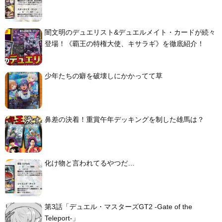
闇文明のデュエリスト&デュエルメイト・カードが続々
登場！《覇王の特権大使、キサラギ》を徹底紹介！
少年たちの癖を破壊しにかかってて草
鼻差の決着！重賞午年デッキングを制した雄馬は？
化け物と言われてるやつだ…
第3話「デュエル・マスターズGT2 -Gate of the
Teleport-」