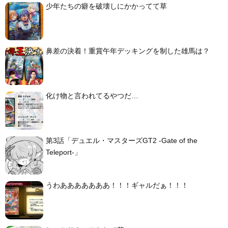
少年たちの癖を破壊しにかかってて草
鼻差の決着！重賞午年デッキングを制した雄馬は？
化け物と言われてるやつだ…
第3話「デュエル・マスターズGT2 -Gate of the
Teleport-」
うわあああああああ！！！ギャルだぁ！！！