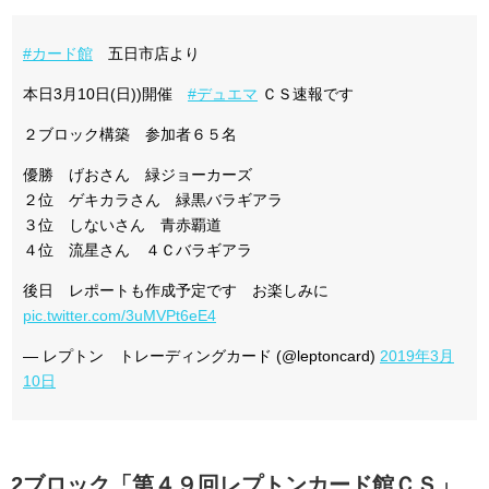
#カード館
五日市店より
本日3月10日(日))開催
#デュエマ
ＣＳ速報です
２ブロック構築 参加者６５名
優勝 げおさん 緑ジョーカーズ
２位 ゲキカラさん 緑黒バラギアラ
３位 しないさん 青赤覇道
４位 流星さん ４Ｃバラギアラ
後日 レポートも作成予定です お楽しみに
pic.twitter.com/3uMVPt6eE4
— レプトン トレーディングカード (@leptoncard)
2019年3月
10日
2ブロック「第４９回レプトンカード館ＣＳ」