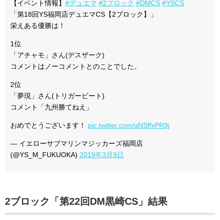
【イベント情報】
#デュエマ
#2ブロック
#DMCS
#YSCS
「第18回YS福岡店デュエマCS【2ブロック】」
栄えある優勝は！
1位
「アチャモ」さん(デスザーク)
コメントはノーコメントとのことでした。
2位
「夢現」さん(トリガービート)
コメント「九州勝てねえ」
おめでとうございます！
pic.twitter.com/gNSffxPR9j
— イエローサブマリンマジッカーズ福岡店
(@YS_M_FUKUOKA)
2019年3月9日
2ブロック「第22回DM黒崎CS」結果