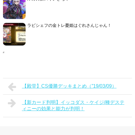
ラビシェフの金トレ憂姫はぐれさんじゃん！
【殿堂】CS優勝デッキまとめ（”19/03/09）
【新カード判明】イッコダス・ケイジ/種デステ
ィニーの効果と能力が判明！