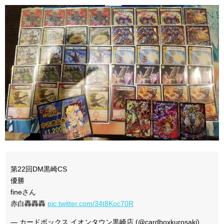
第22回DM黒崎CS
優勝
fineさん
赤白轟轟轟
pic.twitter.com/34t8Koc70R
— カードボックス イオンタウン黒崎店 (@cardboxkurosaki)