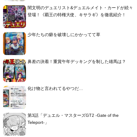
闇文明のデュエリスト&デュエルメイト・カードが続々
登場！《覇王の特権大使、キサラギ》を徹底紹介！
少年たちの癖を破壊しにかかってて草
鼻差の決着！重賞午年デッキングを制した雄馬は？
化け物と言われてるやつだ…
第3話「デュエル・マスターズGT2 -Gate of the
Teleport-」