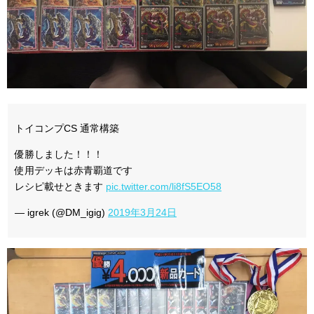
トイコンプCS 通常構築
優勝しました！！！
使用デッキは赤青覇道です
レシピ載せときます
pic.twitter.com/li8fS5EO58
— igrek (@DM_igig)
2019年3月24日