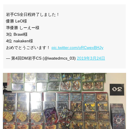
岩手CS全日程終了しました！
優勝 LeO様
準優勝 しーえー様
3位 Brawl様
4位 nakaken様
おめでとうございます！
pic.twitter.com/oRCwexBHJy
— 第4回DM岩手CS (@iwatedmcs_03)
2019年3月24日