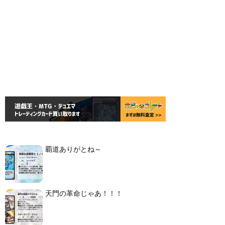
覇道ありがとね～
天門の革命じゃあ！！！