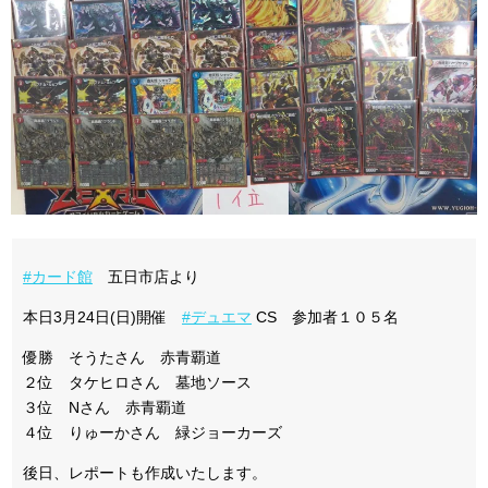
#カード館
五日市店より
本日3月24日(日)開催
#デュエマ
CS 参加者１０５名
優勝 そうたさん 赤青覇道
２位 タケヒロさん 墓地ソース
３位 Nさん 赤青覇道
４位 りゅーかさん 緑ジョーカーズ
後日、レポートも作成いたします。