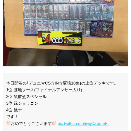
本日開催の｢デュエマCS☆IN☆更埴10th｣の上位デッキです。
1位 墓地ソース(ファイナルアンサー入り)
2位 筑前煮スペシャル
3位 緑ジョラゴン
4位 絶十
です！
おめでとうございます
pic.twitter.com/iwgCZqemFi