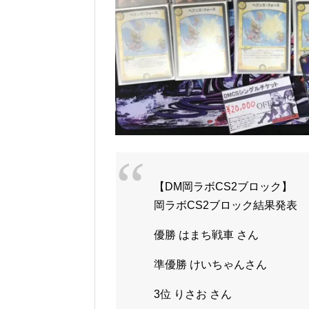
【DM岡ラボCS2ブロック】
岡ラボCS2ブロック結果発表
優勝 はまち戦車 さん
準優勝 けいちゃんさん
3位 りさお さん