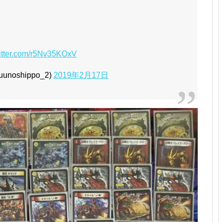
witter.com/r5Nv35KOxV
noshippo_2)
2019年2月17日