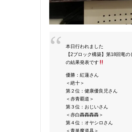
本日行われました
【2ブロック構築】第18回竜の
の結果発表です
優勝：紅蓮さん
＜絶十＞
第２位：健康優良児さん
＜赤青覇道＞
第３位：おじいさん
＜赤白轟轟轟轟＞
第４位：オヤシロさん
＜青単魔道具＞