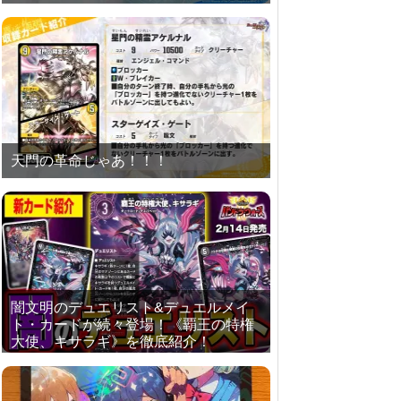
天門の革命じゃあ！！！
闇文明のデュエリスト&デュエルメイ
ト・カードが続々登場！《覇王の特権
大使、キサラギ》を徹底紹介！