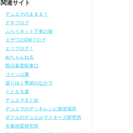
関連サイト
デュエマのままま！
デネブログ
ぶらりネット下車の旅
エザワのDMブログ
エリブログ！
ぬちゃんねる
西日暮里駅東口
コインは裏
巡りゆく季節のなかで
ととまる屋
デュエマまとめ
デュエマのデッキレシピ保管場所
ポフルのデュエルマスターズ研究所
矢毒地雷研究所