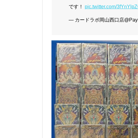
です！
pic.twitter.com/3fYnYlp
— カードラボ岡山西口店@Paypay