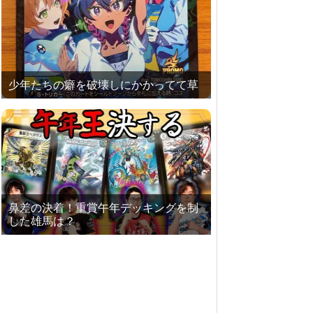
少年たちの癖を破壊しにかかってて草
鼻差の決着！重賞午年デッキングを制
した雄馬は？