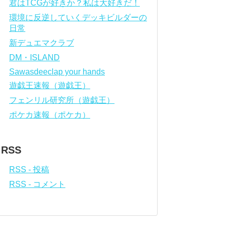
君はTCGが好きか？私は大好きだ！
環境に反逆していくデッキビルダーの
日常
新デュエマクラブ
DM・ISLAND
Sawasdeeclap your hands
遊戯王速報（遊戯王）
フェンリル研究所（遊戯王）
ポケカ速報（ポケカ）
RSS
RSS - 投稿
RSS - コメント