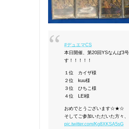
#デュエマCS
本日開催、第20回YSなんば3
す！！！！！
１位 カイザ様
２位 kuu様
３位 ひちこ様
４位 LEI様
おめでとうございます☆★☆
そしてご参加いただいた方々、
pic.twitter.com/Kg8XKSA5sG