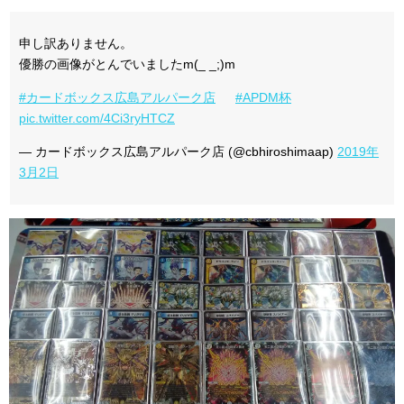
申し訳ありません。
優勝の画像がとんでいましたm(_ _;)m
#カードボックス広島アルパーク店
#APDM杯
pic.twitter.com/4Ci3ryHTCZ
— カードボックス広島アルパーク店 (@cbhiroshimaap)
2019年
3月2日