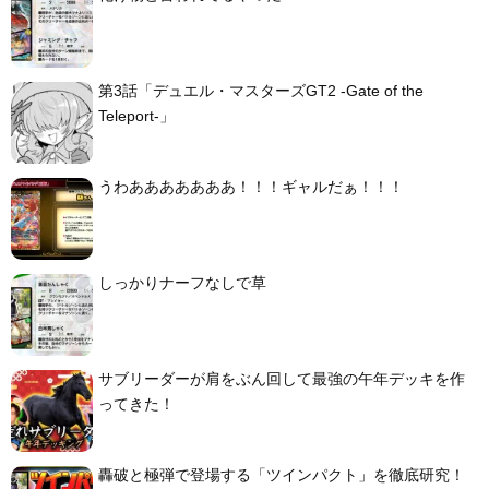
第3話「デュエル・マスターズGT2 -Gate of the
Teleport-」
うわあああああああ！！！ギャルだぁ！！！
しっかりナーフなしで草
サブリーダーが肩をぶん回して最強の午年デッキを作
ってきた！
轟破と極弾で登場する「ツインパクト」を徹底研究！