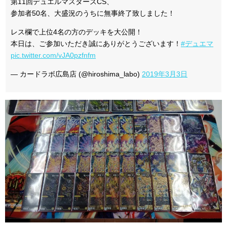
第11回デュエルマスターズCS、
参加者50名、大盛況のうちに無事終了致しました！
レス欄で上位4名の方のデッキを大公開！
本日は、ご参加いただき誠にありがとうございます！
#デュエマ
pic.twitter.com/vJA0pzfnfm
— カードラボ広島店 (@hiroshima_labo)
2019年3月3日