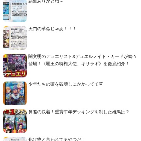
覇道ありがとね～
天門の革命じゃあ！！！
闇文明のデュエリスト&デュエルメイト・カードが続々
登場！《覇王の特権大使、キサラギ》を徹底紹介！
少年たちの癖を破壊しにかかってて草
鼻差の決着！重賞午年デッキングを制した雄馬は？
化け物と言われてるやつだ…