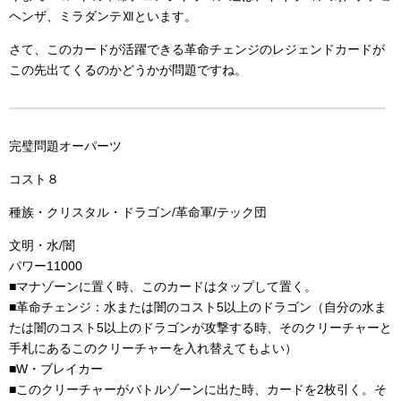
ヘンザ、ミラダンテⅫといます。
さて、このカードが活躍できる革命チェンジのレジェンドカードが
この先出てくるのかどうかが問題ですね。
完璧問題オーパーツ
コスト８
種族・クリスタル・ドラゴン/革命軍/テック団
文明・水/闇
パワー11000
■マナゾーンに置く時、このカードはタップして置く。
■革命チェンジ：水または闇のコスト5以上のドラゴン（自分の水ま
たは闇のコスト5以上のドラゴンが攻撃する時、そのクリーチャーと
手札にあるこのクリーチャーを入れ替えてもよい）
■W・ブレイカー
■このクリーチャーがバトルゾーンに出た時、カードを2枚引く。そ