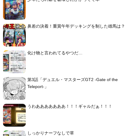
鼻差の決着！重賞午年デッキングを制した雄馬は？
化け物と言われてるやつだ…
第3話「デュエル・マスターズGT2 -Gate of the
Teleport-」
うわあああああああ！！！ギャルだぁ！！！
しっかりナーフなしで草