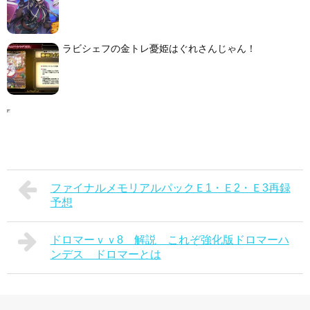
ラビシェフの金トレ憂姫はぐれさんじゃん！
ファイナルメモリアルパックＥ1・Ｅ2・Ｅ3再録
予想
ドロマーｖｖ8 解説 これぞ強化版ドロマーハ
ンデス ドロマーとは