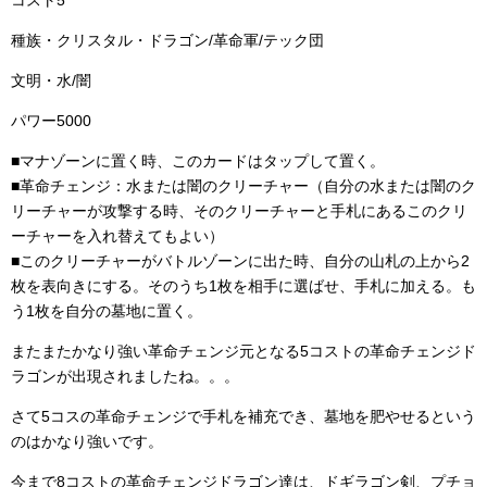
種族・クリスタル・ドラゴン/革命軍/テック団
文明・水/闇
パワー5000
■マナゾーンに置く時、このカードはタップして置く。
■革命チェンジ：水または闇のクリーチャー（自分の水または闇のク
リーチャーが攻撃する時、そのクリーチャーと手札にあるこのクリ
ーチャーを入れ替えてもよい）
■このクリーチャーがバトルゾーンに出た時、自分の山札の上から2
枚を表向きにする。そのうち1枚を相手に選ばせ、手札に加える。も
う1枚を自分の墓地に置く。
またまたかなり強い革命チェンジ元となる5コストの革命チェンジド
ラゴンが出現されましたね。。。
さて5コスの革命チェンジで手札を補充でき、墓地を肥やせるという
のはかなり強いです。
今まで8コストの革命チェンジドラゴン達は、ドギラゴン剣、プチョ