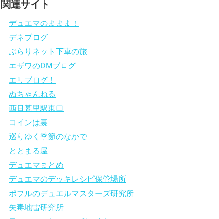
関連サイト
デュエマのままま！
デネブログ
ぶらりネット下車の旅
エザワのDMブログ
エリブログ！
ぬちゃんねる
西日暮里駅東口
コインは裏
巡りゆく季節のなかで
ととまる屋
デュエマまとめ
デュエマのデッキレシピ保管場所
ポフルのデュエルマスターズ研究所
矢毒地雷研究所