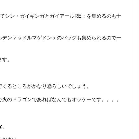
してシン・ガイギンガとガイアールRE：を集めるのも十
ルデンｖｓドルマゲドンｘのパックも集められるので一
ます。
でくるところがかなり恐ろしいでしょう。
で火のドラゴンであればなんでもオッケーです。。。。
な
、