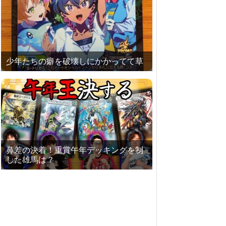
少年たちの癖を破壊しにかかってて草
鼻差の決着！重賞午年デッキングを制
した雄馬は？