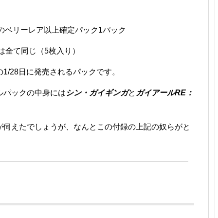
ｘのベリーレア以上確定パック1パック
は全て同じ（5枚入り）
1/28日に発売されるパックです。
ルパックの中身には
シン・ガイギンガ
と
ガイアールRE：
が伺えたでしょうが、なんとこの付録の上記の奴らがと