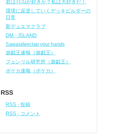
君はTCGが好きか？私は大好きだ！
環境に反逆していくデッキビルダーの
日常
新デュエマクラブ
DM・ISLAND
Sawasdeeclap your hands
遊戯王速報（遊戯王）
フェンリル研究所（遊戯王）
ポケカ速報（ポケカ）
RSS
RSS - 投稿
RSS - コメント