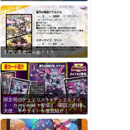
天門の革命じゃあ！！！
闇文明のデュエリスト&デュエルメイ
ト・カードが続々登場！《覇王の特権
大使、キサラギ》を徹底紹介！