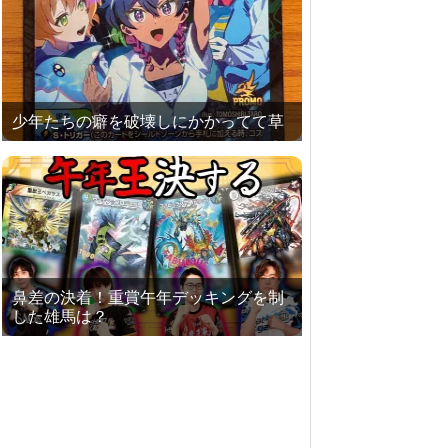
少年たちの癖を破壊しにかかってて草
鼻差の決着！重賞午年デッキングを制
した雄馬は？