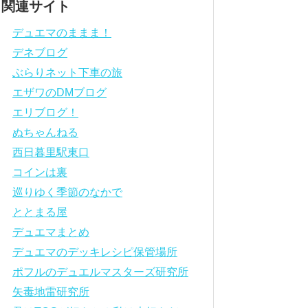
関連サイト
デュエマのままま！
デネブログ
ぶらりネット下車の旅
エザワのDMブログ
エリブログ！
ぬちゃんねる
西日暮里駅東口
コインは裏
巡りゆく季節のなかで
ととまる屋
デュエマまとめ
デュエマのデッキレシピ保管場所
ポフルのデュエルマスターズ研究所
矢毒地雷研究所