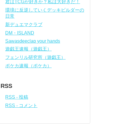
君はTCGが好きか？私は大好きだ！
環境に反逆していくデッキビルダーの
日常
新デュエマクラブ
DM・ISLAND
Sawasdeeclap your hands
遊戯王速報（遊戯王）
フェンリル研究所（遊戯王）
ポケカ速報（ポケカ）
RSS
RSS - 投稿
RSS - コメント