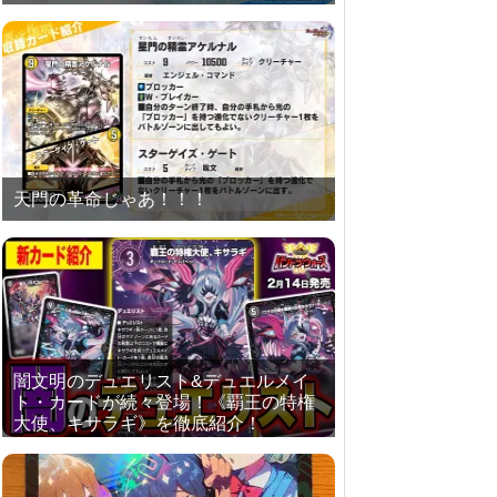
天門の革命じゃあ！！！
闇文明のデュエリスト&デュエルメイ
ト・カードが続々登場！《覇王の特権
大使、キサラギ》を徹底紹介！