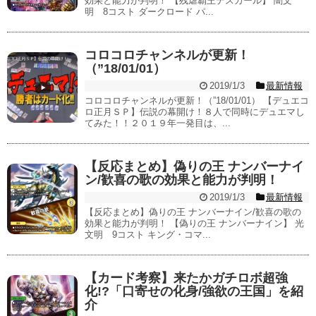
効果と能力が判明！ 【残虐覇王デスカール】 闇文
明 8コスト ダークロード パ...
コロコロチャンネルが更新！
（”18/01/01）
2019/1/3
最新情報
コロコロチャンネルが更新！（”18/01/01） 【デュエコ
ロ正月ＳＰ】伝説の幕開け！８人で同時にデュエマし
てみた！！２０１９年一発目は、...
【反応まとめ】偽りの王 ナンバーナイ
ン/歓喜の歌の効果と能力が判明！
2019/1/3
最新情報
【反応まとめ】偽りの王 ナンバーナイン/歓喜の歌の
効果と能力が判明！ 【偽りの王 ナンバーナイン】 光
文明 9コスト キング・コマ...
【カード考察】来たかガチロボ超強
化!?「口寄せの化身/強欲の王国」を紹
介