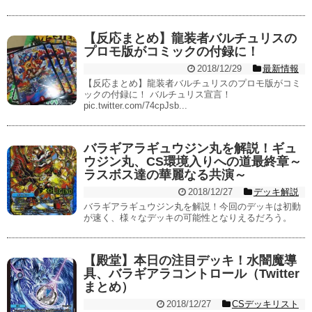
【反応まとめ】龍装者バルチュリスの
プロモ版がコミックの付録に！
2018/12/29
最新情報
【反応まとめ】龍装者バルチュリスのプロモ版がコミ
ックの付録に！ バルチュリス宣言！
pic.twitter.com/74cpJsb...
バラギアラギュウジン丸を解説！ギュ
ウジン丸、CS環境入りへの道最終章～
ラスボス達の華麗なる共演～
2018/12/27
デッキ解説
バラギアラギュウジン丸を解説！今回のデッキは初動
が速く、様々なデッキの可能性となりえるだろう。
【殿堂】本日の注目デッキ！水闇魔導
具、バラギアラコントロール（Twitter
まとめ）
2018/12/27
CSデッキリスト