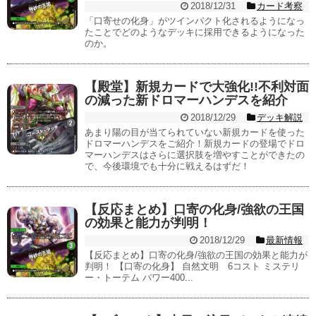
2018/12/31
カード考察
「口寄せの化身」がツインパクト化されるようになっ
たことでどのようなデッキに採用できるようになった
のか。
【殿堂】新規カードで大強化!!不利対面
の減った新ドロマーハンデスを紹介
2018/12/29
デッキ解説
あまり陽の目が当てられていない新規カードを使った
ドロマーハンデスをご紹介！新規カードの登場でドロ
マーハンデスはさらに選択肢を増やすことができたの
で、今後環境でも十分に戦えるはずだ！
【反応まとめ】口寄の化身/強欲の王国
の効果と能力が判明！
2018/12/29
最新情報
【反応まとめ】口寄の化身/強欲の王国の効果と能力が
判明！ 【口寄の化身】 自然文明 6コスト ミステリ
ー・トーテム パワー400...