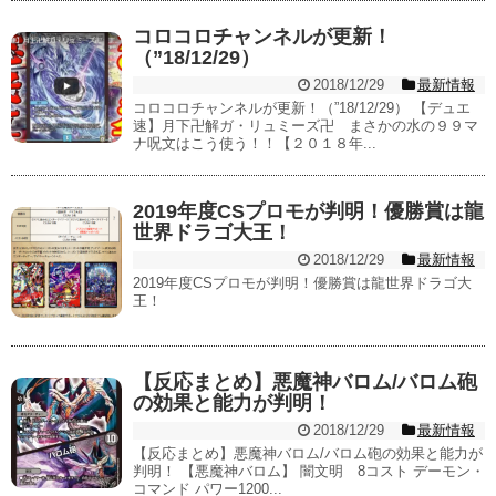
コロコロチャンネルが更新！
（”18/12/29）
2018/12/29
最新情報
コロコロチャンネルが更新！（”18/12/29） 【デュエ
速】月下卍解ガ・リュミーズ卍 まさかの水の９９マ
ナ呪文はこう使う！！【２０１８年...
2019年度CSプロモが判明！優勝賞は龍
世界ドラゴ大王！
2018/12/29
最新情報
2019年度CSプロモが判明！優勝賞は龍世界ドラゴ大
王！
【反応まとめ】悪魔神バロム/バロム砲
の効果と能力が判明！
2018/12/29
最新情報
【反応まとめ】悪魔神バロム/バロム砲の効果と能力が
判明！ 【悪魔神バロム】 闇文明 8コスト デーモン・
コマンド パワー1200...