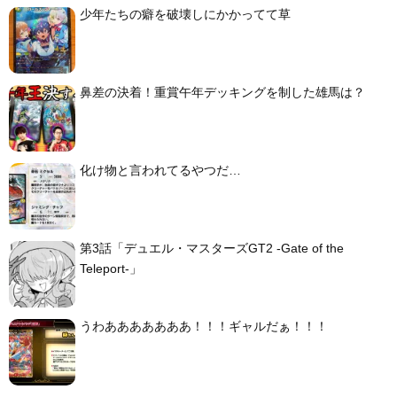
少年たちの癖を破壊しにかかってて草
鼻差の決着！重賞午年デッキングを制した雄馬は？
化け物と言われてるやつだ…
第3話「デュエル・マスターズGT2 -Gate of the
Teleport-」
うわあああああああ！！！ギャルだぁ！！！