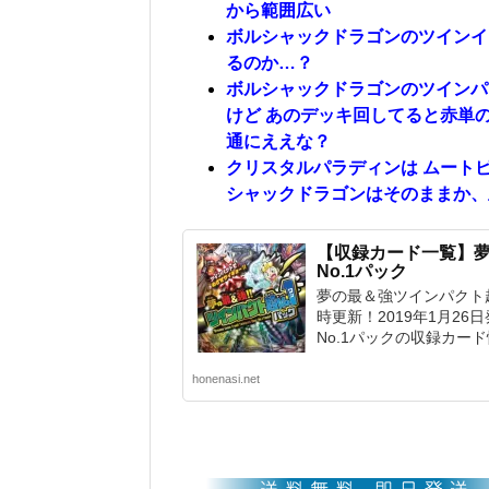
から範囲広い
ボルシャックドラゴンのツインイ
るのか…？
ボルシャックドラゴンのツインパ
けど あのデッキ回してると赤単
通にええな？
クリスタルパラディンは ムート
シャックドラゴンはそのままか、
【収録カード一覧】
No.1パック
夢の最＆強ツインパクト超
時更新！2019年1月2
No.1パックの収録カー
honenasi.net