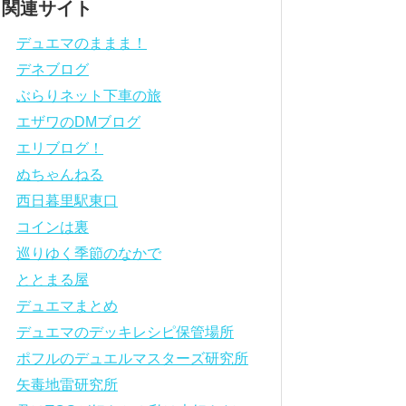
関連サイト
デュエマのままま！
デネブログ
ぶらりネット下車の旅
エザワのDMブログ
エリブログ！
ぬちゃんねる
西日暮里駅東口
コインは裏
巡りゆく季節のなかで
ととまる屋
デュエマまとめ
デュエマのデッキレシピ保管場所
ポフルのデュエルマスターズ研究所
矢毒地雷研究所