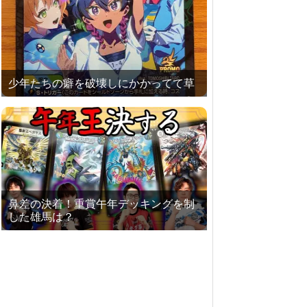
少年たちの癖を破壊しにかかってて草
鼻差の決着！重賞午年デッキングを制
した雄馬は？