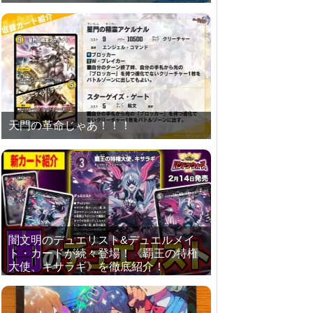
天門の革命じゃあ！！！
闇文明のデュエリスト&デュエルメイ
ト・カードが続々登場！《覇王の特権
大使、キサラギ》を徹底紹介！