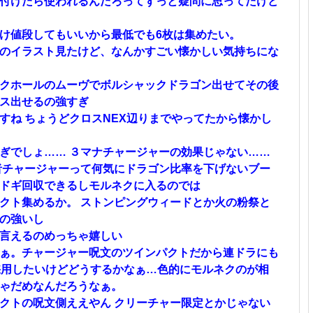
付けたら使われるんだろってずっと疑問に思ってたけど
け値段してもいいから最低でも6枚は集めたい。
のイラスト見たけど、なんかすごい懐かしい気持ちにな
クホールのムーヴでボルシャックドラゴン出せてその後
ス出せるの強すぎ
すね ちょうどクロスNEX辺りまでやってたから懐かし
ぎでしょ…… ３マナチャージャーの効果じゃない……
者チャージャーって何気にドラゴン比率を下げないブー
ドギ回収できるしモルネクに入るのでは
クト集めるか。 ストンピングウィードとか火の粉祭と
の強いし
言えるのめっちゃ嬉しい
ぁ。チャージャー呪文のツインパクトだから連ドラにも
採用したいけどどうするかなぁ…色的にモルネクのが相
ゃだめなんだろうなぁ。
クトの呪文側ええやん クリーチャー限定とかじゃない