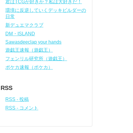
君はTCGが好きか？私は大好きだ！
環境に反逆していくデッキビルダーの
日常
新デュエマクラブ
DM・ISLAND
Sawasdeeclap your hands
遊戯王速報（遊戯王）
フェンリル研究所（遊戯王）
ポケカ速報（ポケカ）
RSS
RSS - 投稿
RSS - コメント