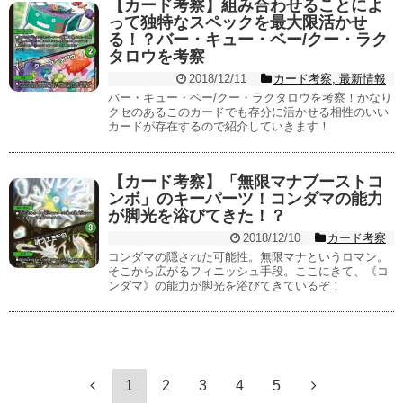
【カード考察】組み合わせることによ
って独特なスペックを最大限活かせ
る！？バー・キュー・ベー/クー・ラク
タロウを考察
2018/12/11
カード考察
,
最新情報
バー・キュー・ベー/クー・ラクタロウを考察！かなり
クセのあるこのカードでも存分に活かせる相性のいい
カードが存在するので紹介していきます！
【カード考察】「無限マナブーストコ
ンボ」のキーパーツ！コンダマの能力
が脚光を浴びてきた！？
2018/12/10
カード考察
コンダマの隠された可能性。無限マナというロマン。
そこから広がるフィニッシュ手段。ここにきて、《コ
ンダマ》の能力が脚光を浴びてきているぞ！
1
2
3
4
5