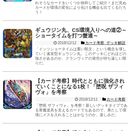
れそうなカードをいくつか抜粋してご紹介！まだ見ぬ
カードが環境の変化により化ける機会も出てくるだろ
う！
ギュウジン丸、CS環境入りへの道②～
ショータイムを打つ蟹達～
2018/12/12
カード考察
,
デッキ解説
「イッツショータイムは重い呪文」という概念を壊し
ていく速攻型ギュウジン丸。このデッキにどれほどの
強さがあるのか、クランヴィアの発売が待ち遠しい限
りだ。
【カード考察】時代とともに強化され
ていくことになる1枚！「堕呪 ザフィ
ヴォ」を考察
2018/12/11
カード考察
「堕呪 ザフィヴォ」を考察！新しいデッキタイプであ
る青魔道具を支えるカードでもあるので、果たして環
境にメスを入れることはかなうのか、楽しみだ。