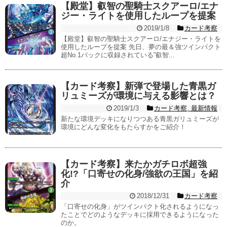
【殿堂】叡智の聖騎士スクアーロ/エナ
ジー・ライトを使用したループを提案
2019/1/8
カード考察
【殿堂】叡智の聖騎士スクアーロ/エナジー・ライトを
使用したループを提案 先日、夢の最＆強ツインパクト
超No.1パックに収録されている”叡智...
【カード考察】新弾で登場した青黒ガ
リュミーズが環境に与える影響とは？
2019/1/3
カード考察
,
最新情報
新たな環境デッキになりつつある青黒ガリュミーズが
環境にどんな変化をもたらすかをご紹介！
【カード考察】来たかガチロボ超強
化!?「口寄せの化身/強欲の王国」を紹
介
2018/12/31
カード考察
「口寄せの化身」がツインパクト化されるようになっ
たことでどのようなデッキに採用できるようになった
のか。