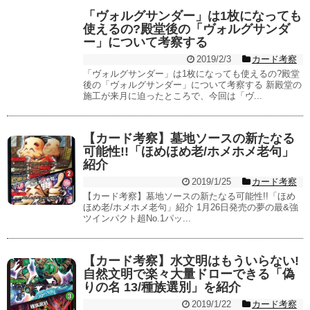
「ヴォルグサンダー」は1枚になっても
使えるの?殿堂後の「ヴォルグサンダ
ー」について考察する
2019/2/3
カード考察
「ヴォルグサンダー」は1枚になっても使えるの?殿堂
後の「ヴォルグサンダー」について考察する 新殿堂の
施工が来月に迫ったところで、今回は「ヴ...
【カード考察】墓地ソースの新たなる
可能性!!「ほめほめ老/ホメホメ老句」
紹介
2019/1/25
カード考察
【カード考察】墓地ソースの新たなる可能性!!「ほめ
ほめ老/ホメホメ老句」紹介 1月26日発売の夢の最&強
ツインパクト超No.1パッ...
【カード考察】水文明はもういらない!
自然文明で楽々大量ドローできる「偽
りの名 13/種族選別」を紹介
2019/1/22
カード考察