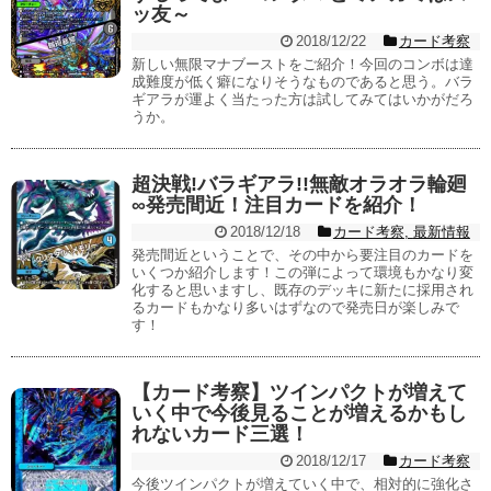
ッ友～
2018/12/22
カード考察
新しい無限マナブーストをご紹介！今回のコンボは達
成難度が低く癖になりそうなものであると思う。バラ
ギアラが運よく当たった方は試してみてはいかがだろ
うか。
超決戦!バラギアラ!!無敵オラオラ輪廻
∞発売間近！注目カードを紹介！
2018/12/18
カード考察
,
最新情報
発売間近ということで、その中から要注目のカードを
いくつか紹介します！この弾によって環境もかなり変
化すると思いますし、既存のデッキに新たに採用され
るカードもかなり多いはずなので発売日が楽しみで
す！
【カード考察】ツインパクトが増えて
いく中で今後見ることが増えるかもし
れないカード三選！
2018/12/17
カード考察
今後ツインパクトが増えていく中で、相対的に強化さ