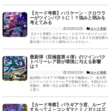
【カード考察】ハリケーン・クロウラ
ーがツインパクトに！？強みと弱みを
考えてみる
2018/12/25
カード考察
【カード考察】ハリケーン・クロウラーがツインパク
トに！？強みと弱みを考えてみる １月２６日発売夢の
最＆強ツインパクト超No.1パックからハ...
最新弾（双極篇第４弾）のツインパク
トベリーレア群が環境に与える影響
は？
2018/12/24
カード考察
超決戦!バラギアラ!!無敵オラオラ輪廻∞にて、各文明
にツインパクトベリーレアが収録された。今回はその
性能や、環境へ与える影響について考察していきたい
と思う。
【カード考察】バラギアラ君、ループ
するってよ～コンダマとミノガミはズ