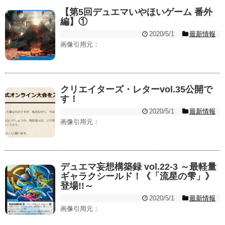
【第5回デュエマいやほいゲーム 番外
編】①
2020/5/1
最新情報
画像引用元：
クリエイターズ・レターvol.35公開で
す！
2020/5/1
最新情報
画像引用元：
デュエマ妄想構築録 vol.22-3 ～最軽量
ギャラクシールド！《「流星の雫」》
登場!!～
2020/5/1
最新情報
画像引用元：