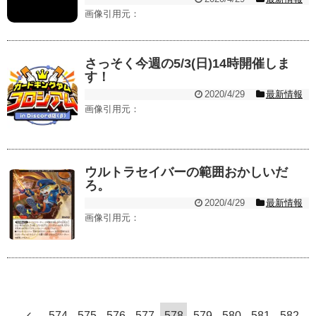
画像引用元：
さっそく今週の5/3(日)14時開催しま
す！
2020/4/29
最新情報
画像引用元：
ウルトラセイバーの範囲おかしいだ
ろ。
2020/4/29
最新情報
画像引用元：
574
575
576
577
578
579
580
581
582