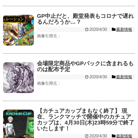
GP中止だと、殿堂発表もコロナで遅れ
るんだろうか…？
2020/4/30
最新情報
画像引用元：
会場限定商品やGPパックに含まれるも
のは配布予定
2020/4/30
最新情報
画像引用元：
【カチュアカップまもなく終了】 現
在、ランクマッチで開催中のカチュア
カップは、4月30日(木)23時59分で終了
いたします！
2020/4/30
最新情報