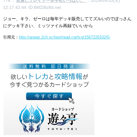
778 ：
名無しプレイヤー＠手札いっぱい。
：2019/09/10(火)
12:17:42.44 ID:B4fZi8z8d.net
ジョー、キラ、ゼーロは毎年デッキ販売しててズルいのでぼっさん
にデッキ下さい、ミッツァイル再録でいいから
引用元：
http://anago.2ch.sc/test/read.cgi/tcg/1567226102/0-