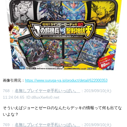
画像引用元：
https://www.suruga-ya.jp/product/detail/622000353
768 ：
名無しプレイヤー＠手札いっぱい。
：2019/09/10(火)
11:24:04.65 ID:d8uxXw4o0.net
そういえばジョーとゼーロのなんたらデッキの情報って何も出てな
いよな？
769 ：
名無しプレイヤー＠手札いっぱい。
：2019/09/10(火)