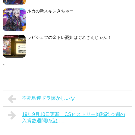
ルカの新スキンきちゃー
ラビシェフの金トレ憂姫はぐれさんじゃん！
不死鳥連ドラ懐かしいな
19年9月10日更新、CSヒストリー!(殿堂) 今週の
入賞数週間順位は…