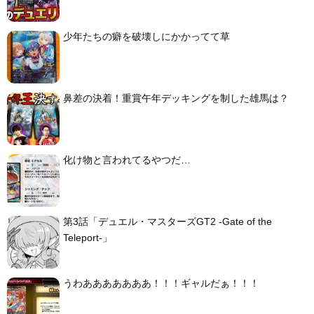
少年たちの癖を破壊しにかかってて草
鼻差の決着！重賞午年デッキングを制した雄馬は？
化け物と言われてるやつだ…
第3話「デュエル・マスターズGT2 -Gate of the
Teleport-」
うわあああああああ！！！ギャルだぁ！！！