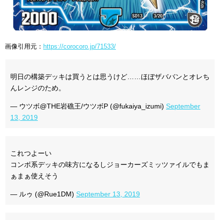
画像引用元：
https://corocoro.jp/71533/
明日の構築デッキは買うとは思うけど……ほぼザババンとオレち
んレンジのため。
— ウツボ@THE岩礁王/ウツボP (@fukaiya_izumi)
September
13, 2019
これつよーい
コンボ系デッキの味方になるしジョーカーズミッツァイルでもま
ぁまぁ使えそう
— ルゥ (@Rue1DM)
September 13, 2019