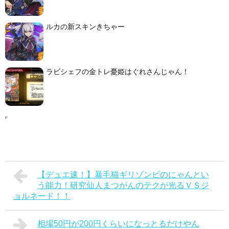
ルカの新スキンきちゃー
ラビシェフの金トレ憂姫はぐれさんじゃん！
【デュエ速！】暴毛猫ギリゾンビのにゃんとい
う能力！研究仙人まつがんのテクが光るＶＳジ
ョルネード！！
相場50円が200円くらいになっとるだけやん