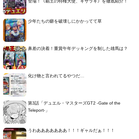
登場！《覇王の特権大使、キサラギ》を徹底紹介！
少年たちの癖を破壊しにかかってて草
鼻差の決着！重賞午年デッキングを制した雄馬は？
化け物と言われてるやつだ…
第3話「デュエル・マスターズGT2 -Gate of the
Teleport-」
うわあああああああ！！！ギャルだぁ！！！