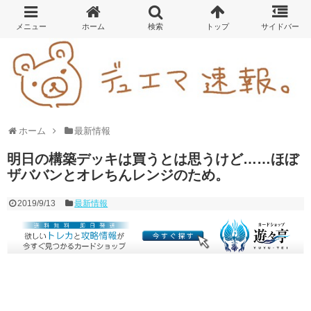
ホーム
最新情報
明日の構築デッキは買うとは思うけど……ほぼ
ザババンとオレちんレンジのため。
2019/9/13
最新情報