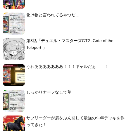
化け物と言われてるやつだ…
第3話「デュエル・マスターズGT2 -Gate of the
Teleport-」
うわあああああああ！！！ギャルだぁ！！！
しっかりナーフなしで草
サブリーダーが肩をぶん回して最強の午年デッキを作
ってきた！