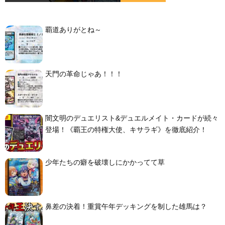
覇道ありがとね～
天門の革命じゃあ！！！
闇文明のデュエリスト&デュエルメイト・カードが続々
登場！《覇王の特権大使、キサラギ》を徹底紹介！
少年たちの癖を破壊しにかかってて草
鼻差の決着！重賞午年デッキングを制した雄馬は？