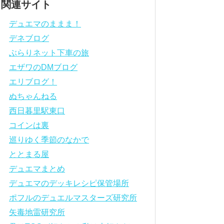
関連サイト
デュエマのままま！
デネブログ
ぶらりネット下車の旅
エザワのDMブログ
エリブログ！
ぬちゃんねる
西日暮里駅東口
コインは裏
巡りゆく季節のなかで
ととまる屋
デュエマまとめ
デュエマのデッキレシピ保管場所
ポフルのデュエルマスターズ研究所
矢毒地雷研究所