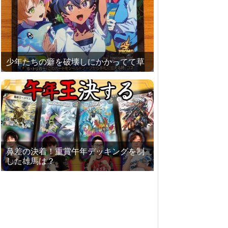
少年たちの癖を破壊しにかかってて草
鼻差の決着！重賞午年デッキングを制
した雄馬は？