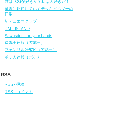
君はTCGが好きか？私は大好きだ！
環境に反逆していくデッキビルダーの
日常
新デュエマクラブ
DM・ISLAND
Sawasdeeclap your hands
遊戯王速報（遊戯王）
フェンリル研究所（遊戯王）
ポケカ速報（ポケカ）
RSS
RSS - 投稿
RSS - コメント