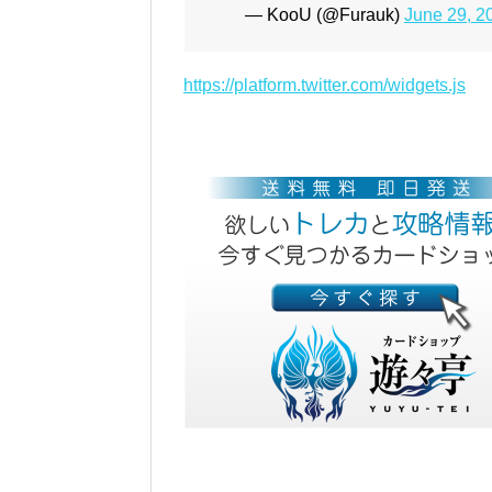
— KooU (@Furauk)
June 29, 2
https://platform.twitter.com/widgets.js