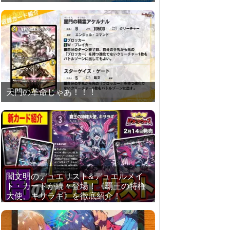
天門の革命じゃあ！！！
闇文明のデュエリスト&デュエルメイ
ト・カードが続々登場！《覇王の特権
大使、キサラギ》を徹底紹介！