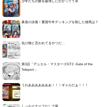
少年たちの癖を破壊しにかかってて草
鼻差の決着！重賞午年デッキングを制した雄馬は？
化け物と言われてるやつだ…
第3話「デュエル・マスターズGT2 -Gate of the
Teleport-」
うわあああああああ！！！ギャルだぁ！！！
しっかりナーフなしで草