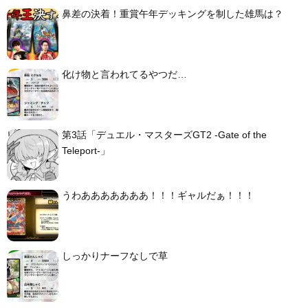
鼻差の決着！重賞午年デッキングを制した雄馬は？
化け物と言われてるやつだ…
第3話「デュエル・マスターズGT2 -Gate of the
Teleport-」
うわあああああああ！！！ギャルだぁ！！！
しっかりナーフなしで草