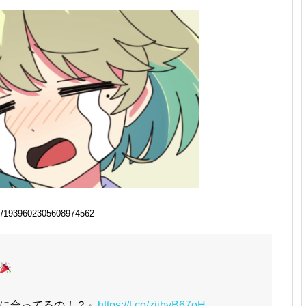
/1939602305608974562
に合ってるの！？』
https://t.co/zjibvB67oH