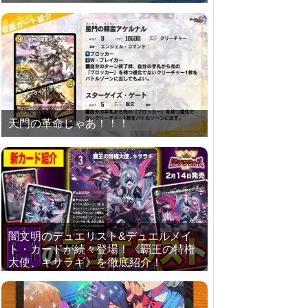
天門の革命じゃあ！！！
闇文明のデュエリスト&デュエルメイ
ト・カードが続々登場！《覇王の特権
大使、キサラギ》を徹底紹介！