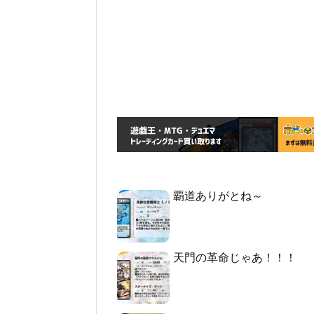
覇道ありがとね～
天門の革命じゃあ！！！