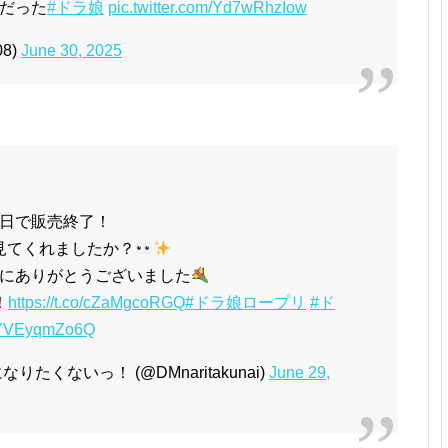
だった
#ドラ娘
pic.twitter.com/Yd7wRhzIow
08)
June 30, 2025
日で販売終了！
見てくれましたか？
にありがとうございました
！
https://t.co/cZaMgcoRGQ
#ドラ娘ロープリ
#ド
m/YVEyqmZo6Q
くないっ！ (@DMnaritakunai)
June 29,