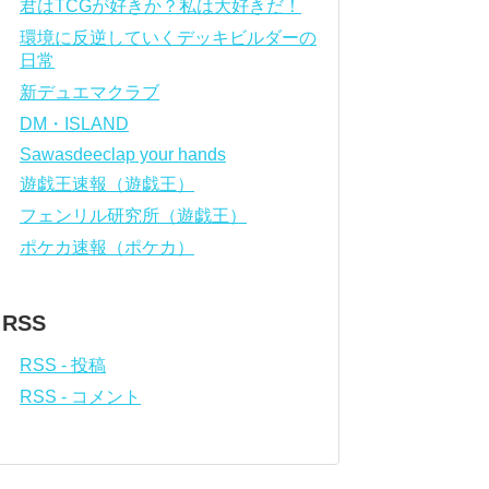
君はTCGが好きか？私は大好きだ！
環境に反逆していくデッキビルダーの
日常
新デュエマクラブ
DM・ISLAND
Sawasdeeclap your hands
遊戯王速報（遊戯王）
フェンリル研究所（遊戯王）
ポケカ速報（ポケカ）
RSS
RSS - 投稿
RSS - コメント