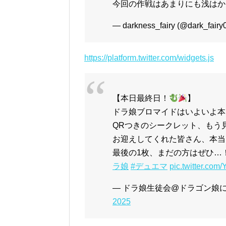
今回の作戦はあまりにも浅はか
— darkness_fairy (@dark_fairy
https://platform.twitter.com/widgets.js
【本日最終日！
】
ドラ娘ブロマイドはいよいよ本
QRつきのシークレット、もう
お迎えしてくれた皆さん、本当
最後の1枚、まだの方はぜひ…
ラ娘
#デュエマ
pic.twitter.co
— ドラ娘生徒会@ドラゴン娘になりた
2025