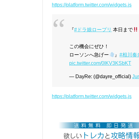
https://platform.twitter.com/widgets.js
『
#ドラ娘ロープリ
本日まで
この機会にぜひ！
ローソンへ急げー
』
#相川奏
pic.twitter.com/0IKV3KSbKT
— DayRe: (@dayre_official)
Ju
https://platform.twitter.com/widgets.js