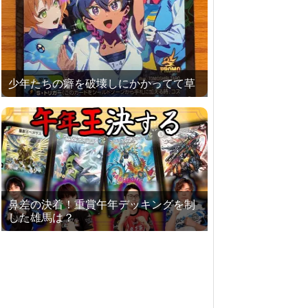
少年たちの癖を破壊しにかかってて草
鼻差の決着！重賞午年デッキングを制
した雄馬は？