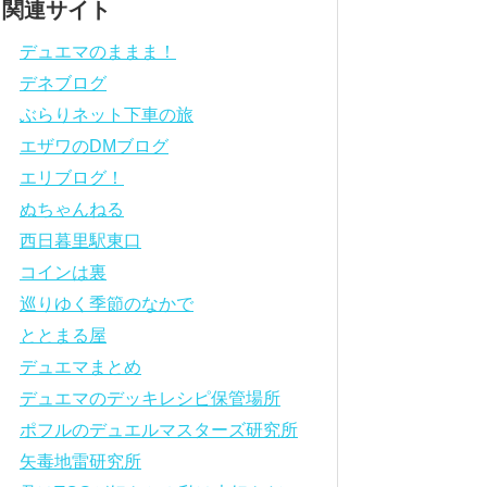
関連サイト
デュエマのままま！
デネブログ
ぶらりネット下車の旅
エザワのDMブログ
エリブログ！
ぬちゃんねる
西日暮里駅東口
コインは裏
巡りゆく季節のなかで
ととまる屋
デュエマまとめ
デュエマのデッキレシピ保管場所
ポフルのデュエルマスターズ研究所
矢毒地雷研究所