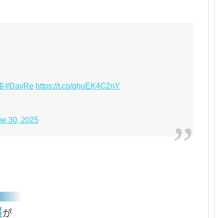
多
#DayRe
https://t.co/ghuEK4C2nY
ne 30, 2025