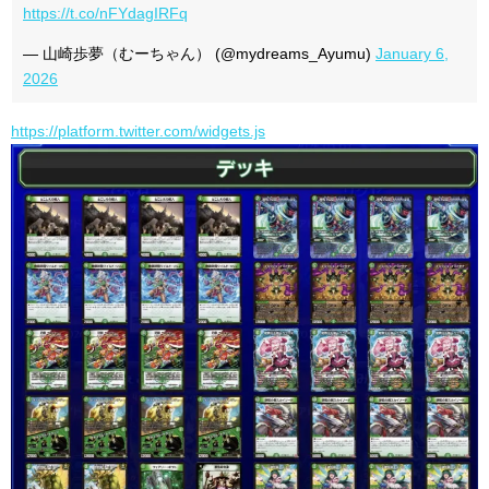
https://t.co/nFYdagIRFq
— 山崎歩夢（むーちゃん） (@mydreams_Ayumu)
January 6,
2026
https://platform.twitter.com/widgets.js