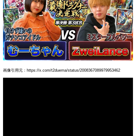
画像引用元：https://x.com/t2duema/status/2008367089979953462