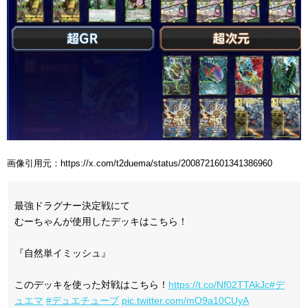
画像引用元：https://x.com/t2duema/status/2008721601341386960
最強ドラグナー決定戦にて
むーちゃんが使用したデッキはこちら！
『自然単イミッシュ』
このデッキを使った対戦はこちら！
https://t.co/Nf02TTAkJc
#デ
ュエマ
#デュエチューブ
pic.twitter.com/mO9a10CUyA