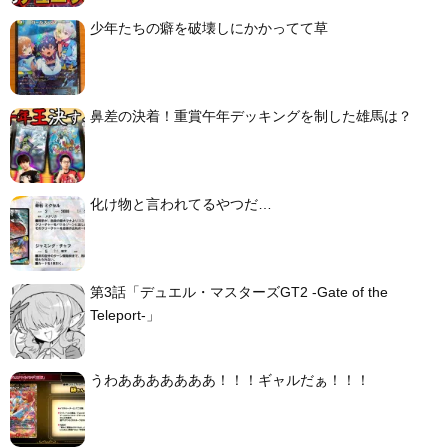
少年たちの癖を破壊しにかかってて草
鼻差の決着！重賞午年デッキングを制した雄馬は？
化け物と言われてるやつだ…
第3話「デュエル・マスターズGT2 -Gate of the
Teleport-」
うわあああああああ！！！ギャルだぁ！！！