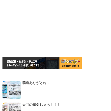
覇道ありがとね～
天門の革命じゃあ！！！