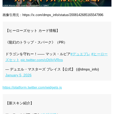
画像引用元：https://x.com/dmps_info/status/2008142685165547996
【ヒーローズセット カード情報】
《龍幻のトラップ・スパーク》（PR）
ドラゴンを守れー！―― マッス・ルピア
#デュエプレ
#ヒーロー
ズセット
pic.twitter.com/cDtXrjVRns
— デュエル・マスターズ プレイス【公式】 (@dmps_info)
January 5, 2026
https://platform.twitter.com/widgets.js
【新スキン紹介】