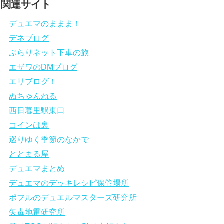
関連サイト
デュエマのままま！
デネブログ
ぶらりネット下車の旅
エザワのDMブログ
エリブログ！
ぬちゃんねる
西日暮里駅東口
コインは裏
巡りゆく季節のなかで
ととまる屋
デュエマまとめ
デュエマのデッキレシピ保管場所
ポフルのデュエルマスターズ研究所
矢毒地雷研究所