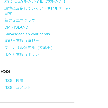
君はTCGが好きか？私は大好きだ！
環境に反逆していくデッキビルダーの
日常
新デュエマクラブ
DM・ISLAND
Sawasdeeclap your hands
遊戯王速報（遊戯王）
フェンリル研究所（遊戯王）
ポケカ速報（ポケカ）
RSS
RSS - 投稿
RSS - コメント