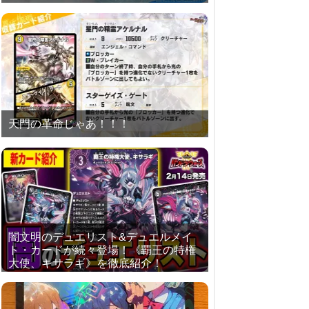
天門の革命じゃあ！！！
闇文明のデュエリスト&デュエルメイ
ト・カードが続々登場！《覇王の特権
大使、キサラギ》を徹底紹介！