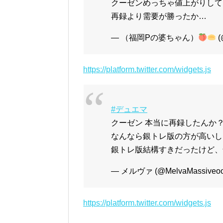
クーゼンめっちゃ値上がりして
再録より需要が勝ったか…
— （福岡Pの婆ちゃん）
(
https://platform.twitter.com/widgets.js
#デュエマ
クーゼン 本当に再録したんか
なんなら銀トレ版の方が高いし
銀トレ版結構すきだったけど、
— メルヴァ (@MelvaMassiveo
https://platform.twitter.com/widgets.js