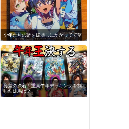
少年たちの癖を破壊しにかかってて草
鼻差の決着！重賞午年デッキングを制
した雄馬は？