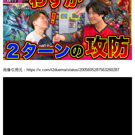
画像引用元：https://x.com/t2duema/status/2005605287563260287