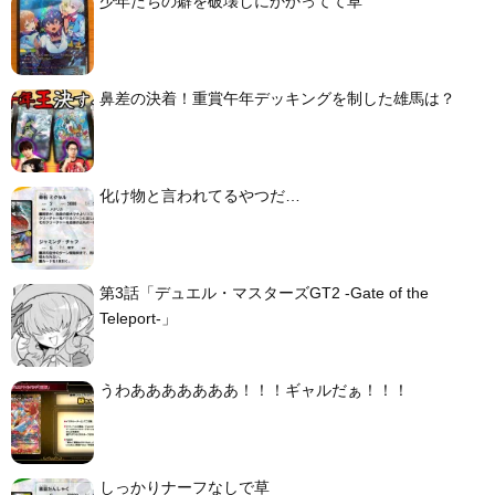
少年たちの癖を破壊しにかかってて草
鼻差の決着！重賞午年デッキングを制した雄馬は？
化け物と言われてるやつだ…
第3話「デュエル・マスターズGT2 -Gate of the
Teleport-」
うわあああああああ！！！ギャルだぁ！！！
しっかりナーフなしで草