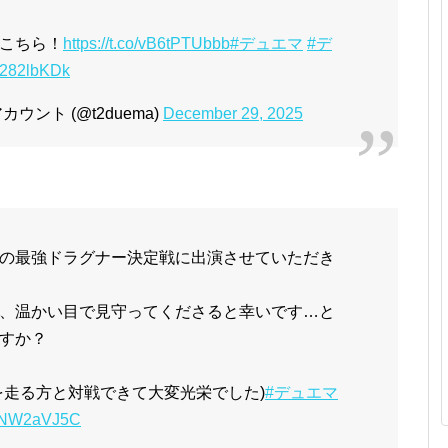
こちら！
https://t.co/vB6tPTUbbb
#デュエマ
#デ
X1282lbKDk
ント (@t2duema)
December 29, 2025
の最強ドラグナー決定戦に出演させていただき
、温かい目で見守ってくださると幸いです…と
すか？
を走る方と対戦できて大変光栄でした)
#デュエマ
/LQNW2aVJ5C