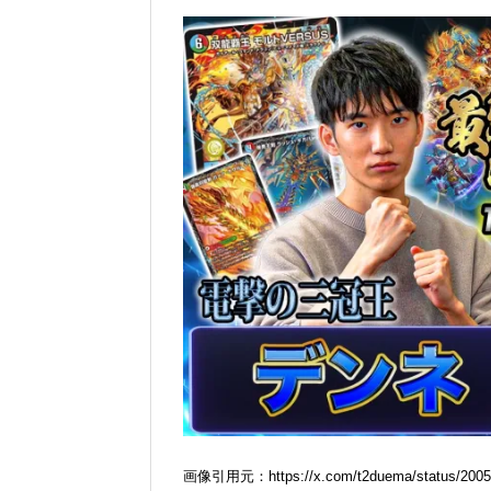
画像引用元：https://x.com/t2duema/status/2005