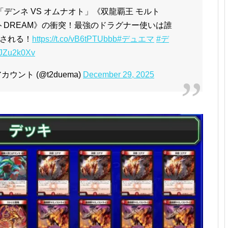
デンネ VS オムナオト」《双龍覇王 モルト
ルトDREAM》の衝突！最強のドラグナー使いは誰
される！
https://t.co/vB6tPTUbbb
#デュエマ
#デ
ZkJZu2k0Xv
ント (@t2duema)
December 29, 2025