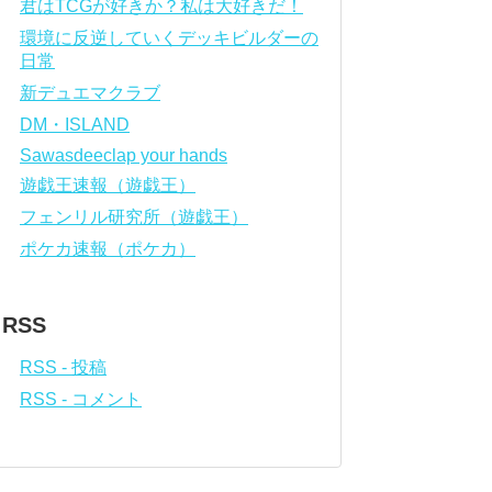
君はTCGが好きか？私は大好きだ！
環境に反逆していくデッキビルダーの
日常
新デュエマクラブ
DM・ISLAND
Sawasdeeclap your hands
遊戯王速報（遊戯王）
フェンリル研究所（遊戯王）
ポケカ速報（ポケカ）
RSS
RSS - 投稿
RSS - コメント