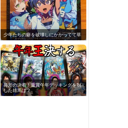
少年たちの癖を破壊しにかかってて草
鼻差の決着！重賞午年デッキングを制
した雄馬は？