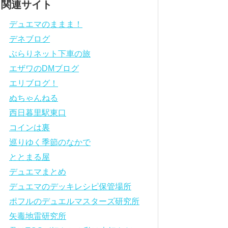
関連サイト
デュエマのままま！
デネブログ
ぶらりネット下車の旅
エザワのDMブログ
エリブログ！
ぬちゃんねる
西日暮里駅東口
コインは裏
巡りゆく季節のなかで
ととまる屋
デュエマまとめ
デュエマのデッキレシピ保管場所
ポフルのデュエルマスターズ研究所
矢毒地雷研究所