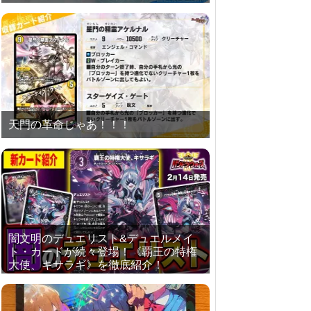
天門の革命じゃあ！！！
闇文明のデュエリスト&デュエルメイ
ト・カードが続々登場！《覇王の特権
大使、キサラギ》を徹底紹介！