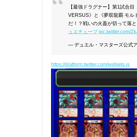
【最強ドラグナー】第1試合目「
VERSUS》と《夢双龍覇 モ
だ！？戦いの火蓋が切って落と
ュエチューブ
pic.twitter.com/
— デュエル・マスターズ公式アカウ
https://platform.twitter.com/widgets.js