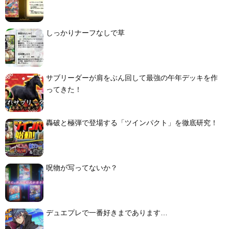
しっかりナーフなしで草
サブリーダーが肩をぶん回して最強の午年デッキを作
ってきた！
轟破と極弾で登場する「ツインパクト」を徹底研究！
呪物が写ってないか？
デュエプレで一番好きまであります…