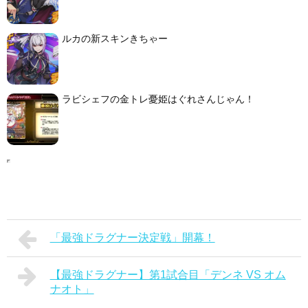
ルカの新スキンきちゃー
ラビシェフの金トレ憂姫はぐれさんじゃん！
「最強ドラグナー決定戦」開幕！
【最強ドラグナー】第1試合目「デンネ VS オム
ナオト」