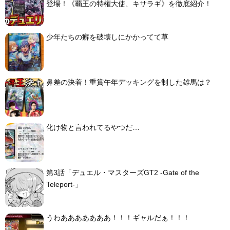
登場！《覇王の特権大使、キサラギ》を徹底紹介！
少年たちの癖を破壊しにかかってて草
鼻差の決着！重賞午年デッキングを制した雄馬は？
化け物と言われてるやつだ…
第3話「デュエル・マスターズGT2 -Gate of the
Teleport-」
うわあああああああ！！！ギャルだぁ！！！