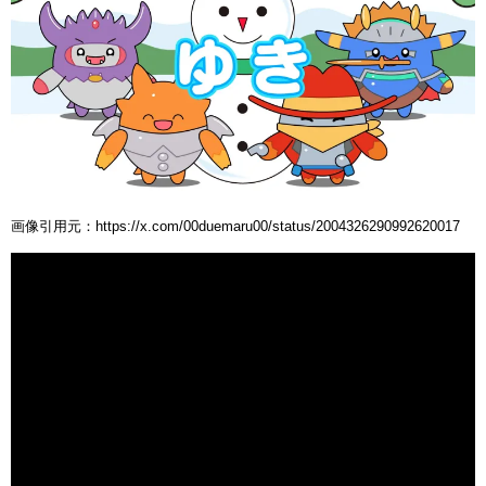
画像引用元：https://x.com/00duemaru00/status/2004326290992620017