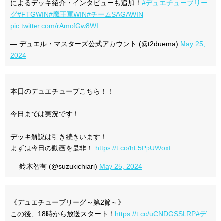
によるデッキ紹介・インタビューも追加！
#デュエチューブリー
グ
#FTGWIN
#魔王軍WIN
#チームSAGAWIN
pic.twitter.com/rAmofGw8WI
— デュエル・マスターズ公式アカウント (@t2duema)
May 25,
2024
本日のデュエチューブこちら！！
今日までは実況です！
デッキ解説は引き続きいます！
まずは今日の動画を是非！
https://t.co/hL5PpUWoxf
— 鈴木智有 (@suzukichiari)
May 25, 2024
《デュエチューブリーグ～第2節～》
この後、18時から放送スタート！
https://t.co/uCNDGSSLRP
#デ