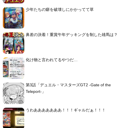
少年たちの癖を破壊しにかかってて草
鼻差の決着！重賞午年デッキングを制した雄馬は？
化け物と言われてるやつだ…
第3話「デュエル・マスターズGT2 -Gate of the
Teleport-」
うわあああああああ！！！ギャルだぁ！！！