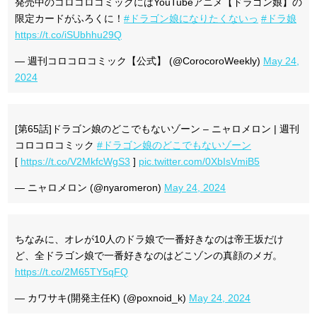
発売中のコロコロコミックにはYouTubeアニメ【ドラゴン娘】の
限定カードがふろくに！
#ドラゴン娘になりたくないっ
#ドラ娘
https://t.co/iSUbhhu29Q
— 週刊コロコロコミック【公式】 (@CorocoroWeekly)
May 24,
2024
[第65話]ドラゴン娘のどこでもないゾーン – ニャロメロン | 週刊
コロコロコミック
#ドラゴン娘のどこでもないゾーン
[
https://t.co/V2MkfcWgS3
]
pic.twitter.com/0XbIsVmiB5
— ニャロメロン (@nyaromeron)
May 24, 2024
ちなみに、オレが10人のドラ娘で一番好きなのは帝王坂だけ
ど、全ドラゴン娘で一番好きなのはどこゾンの真顔のメガ。
https://t.co/2M65TY5qFQ
— カワサキ(開発主任K) (@poxnoid_k)
May 24, 2024