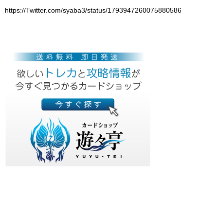
https://Twitter.com/syaba3/status/1793947260075880586