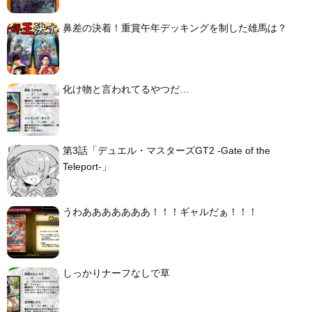
鼻差の決着！重賞午年デッキングを制した雄馬は？
化け物と言われてるやつだ…
第3話「デュエル・マスターズGT2 -Gate of the
Teleport-」
うわあああああああ！！！ギャルだぁ！！！
しっかりナーフなしで草