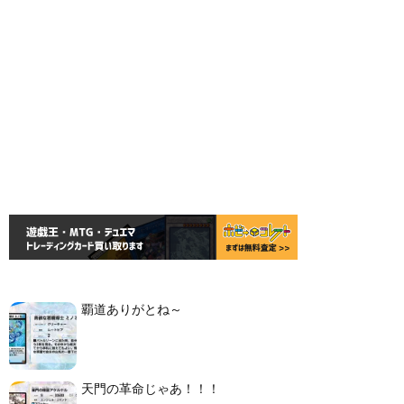
覇道ありがとね～
天門の革命じゃあ！！！