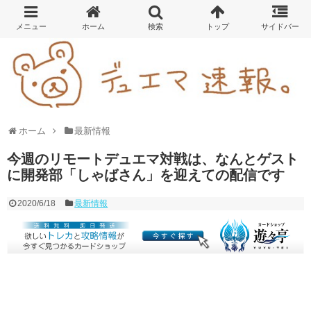
ホーム
最新情報
今週のリモートデュエマ対戦は、なんとゲスト
に開発部「しゃばさん」を迎えての配信です
2020/6/18
最新情報