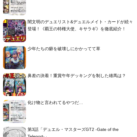
闇文明のデュエリスト&デュエルメイト・カードが続々
登場！《覇王の特権大使、キサラギ》を徹底紹介！
少年たちの癖を破壊しにかかってて草
鼻差の決着！重賞午年デッキングを制した雄馬は？
化け物と言われてるやつだ…
第3話「デュエル・マスターズGT2 -Gate of the
Teleport-」