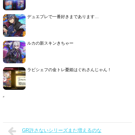
デュエプレで一番好きまであります…
ルカの新スキンきちゃー
ラビシェフの金トレ憂姫はぐれさんじゃん！
GR許さないシリーズまた増えるのな