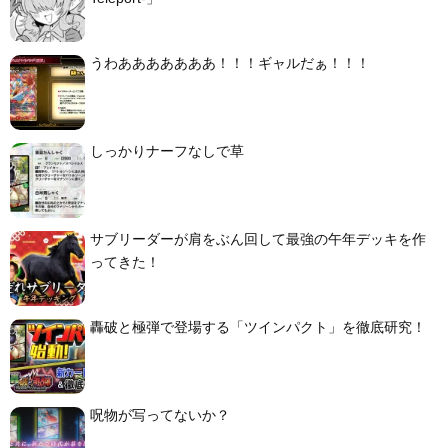
うわあああああああ！！！ギャルだぁ！！！
しっかりナーフなしで草
サブリーダーが肩をぶん回して最強の午年デッキを作
ってきた！
轟破と極弾で登場する「ツインパクト」を徹底研究！
呪物が写ってないか？