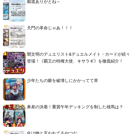
覇道ありがとね～
天門の革命じゃあ！！！
闇文明のデュエリスト&デュエルメイト・カードが続々
登場！《覇王の特権大使、キサラギ》を徹底紹介！
少年たちの癖を破壊しにかかってて草
鼻差の決着！重賞午年デッキングを制した雄馬は？
化け物と言われてるやつだ…