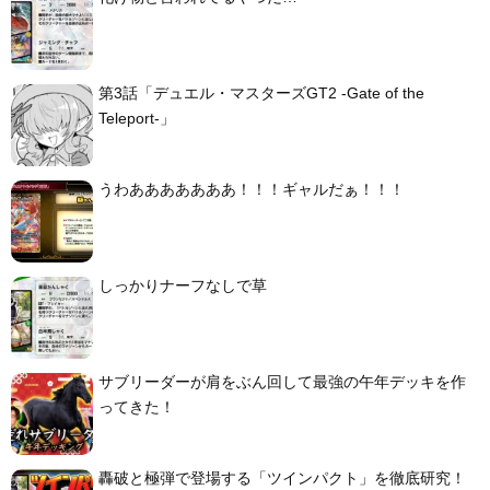
第3話「デュエル・マスターズGT2 -Gate of the
Teleport-」
うわあああああああ！！！ギャルだぁ！！！
しっかりナーフなしで草
サブリーダーが肩をぶん回して最強の午年デッキを作
ってきた！
轟破と極弾で登場する「ツインパクト」を徹底研究！