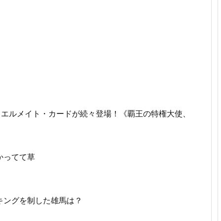
ュエルメイト・カードが続々登場！《覇王の特権大使、
かってて草
キングを制した雄馬は？