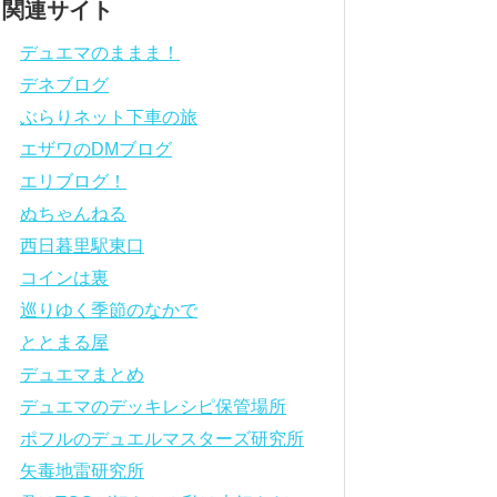
関連サイト
デュエマのままま！
デネブログ
ぶらりネット下車の旅
エザワのDMブログ
エリブログ！
ぬちゃんねる
西日暮里駅東口
コインは裏
巡りゆく季節のなかで
ととまる屋
デュエマまとめ
デュエマのデッキレシピ保管場所
ポフルのデュエルマスターズ研究所
矢毒地雷研究所