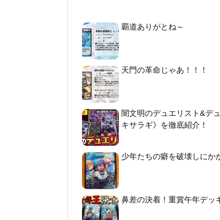
覇道ありがとね～
天門の革命じゃあ！！！
闇文明のデュエリスト&デ
キサラギ》を徹底紹介！
少年たちの癖を破壊しにか
鼻差の決着！重賞午年デッ