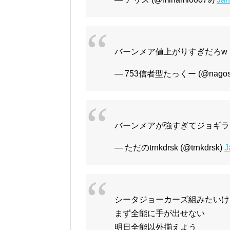
バーンメア値上がりすぎだろw
— 753信者型たっくー (@nagosa
バーンメアが強すぎてジョギラ
— ただのtrnkdrsk (@trnkdrsk)
J
シータジョーカーズ組みたいけ
まず全能に手が出せない
明日全能以外揃えよう