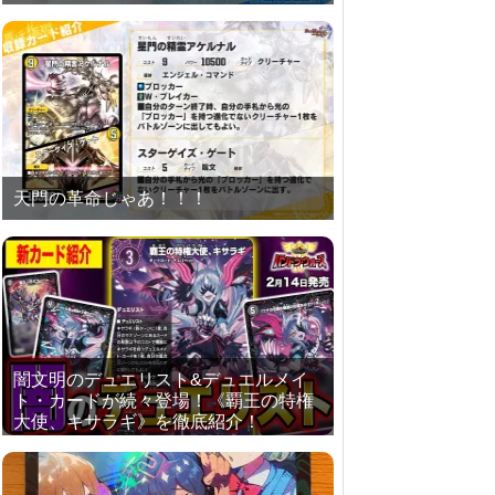
天門の革命じゃあ！！！
闇文明のデュエリスト&デュエルメイ
ト・カードが続々登場！《覇王の特権
大使、キサラギ》を徹底紹介！