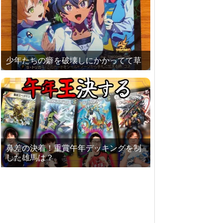
少年たちの癖を破壊しにかかってて草
鼻差の決着！重賞午年デッキングを制
した雄馬は？