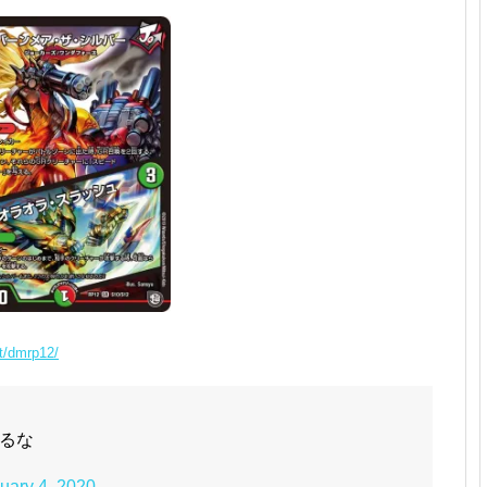
ct/dmrp12/
るな
uary 4, 2020