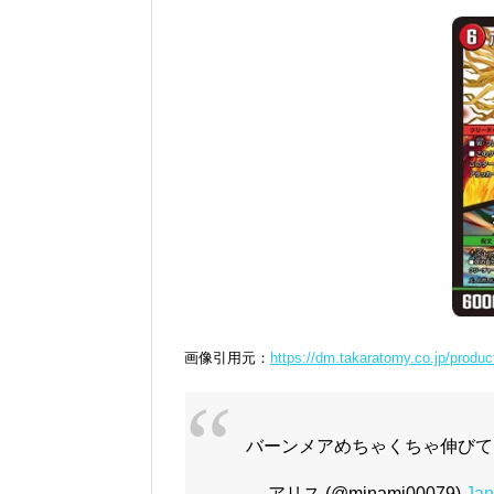
画像引用元：
https://dm.takaratomy.co.jp/produ
バーンメアめちゃくちゃ伸びて
— アリス (@minami00079)
Jan