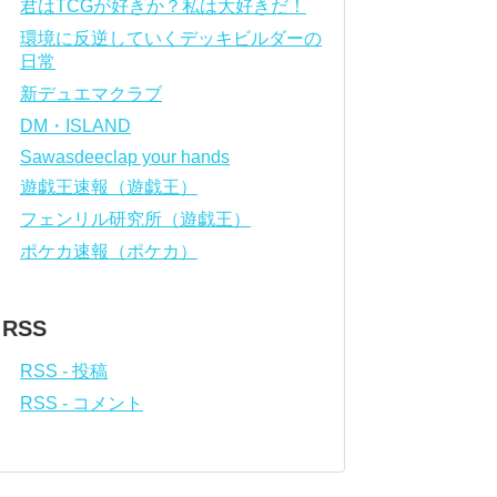
君はTCGが好きか？私は大好きだ！
環境に反逆していくデッキビルダーの
日常
新デュエマクラブ
DM・ISLAND
Sawasdeeclap your hands
遊戯王速報（遊戯王）
フェンリル研究所（遊戯王）
ポケカ速報（ポケカ）
RSS
RSS - 投稿
RSS - コメント