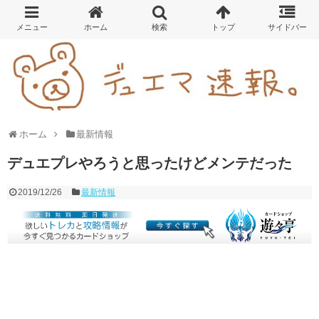
ホーム
最新情報
デュエプレやろうと思ったけどメンテだった
2019/12/26
最新情報