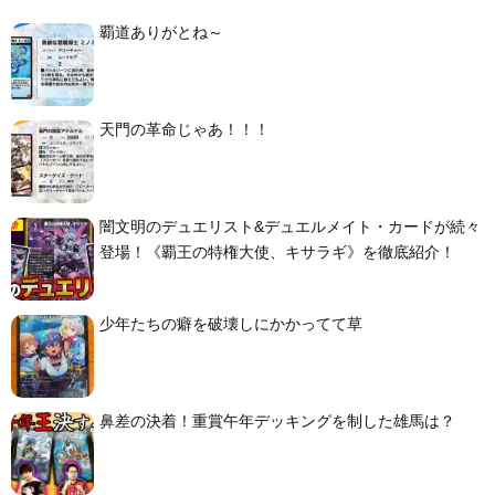
覇道ありがとね～
天門の革命じゃあ！！！
闇文明のデュエリスト&デュエルメイト・カードが続々
登場！《覇王の特権大使、キサラギ》を徹底紹介！
少年たちの癖を破壊しにかかってて草
鼻差の決着！重賞午年デッキングを制した雄馬は？