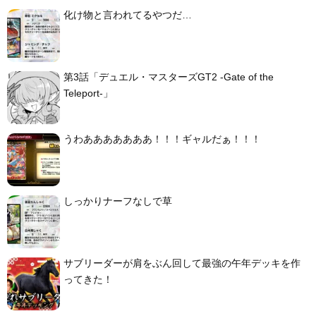
化け物と言われてるやつだ…
第3話「デュエル・マスターズGT2 -Gate of the
Teleport-」
うわあああああああ！！！ギャルだぁ！！！
しっかりナーフなしで草
サブリーダーが肩をぶん回して最強の午年デッキを作
ってきた！