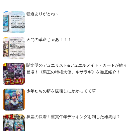
覇道ありがとね～
天門の革命じゃあ！！！
闇文明のデュエリスト&デュエルメイト・カードが続々
登場！《覇王の特権大使、キサラギ》を徹底紹介！
少年たちの癖を破壊しにかかってて草
鼻差の決着！重賞午年デッキングを制した雄馬は？