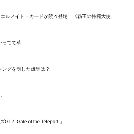
ュエルメイト・カードが続々登場！《覇王の特権大使、
かってて草
キングを制した雄馬は？
…
Gate of the Teleport-」