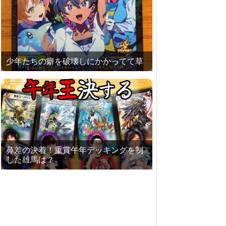
少年たちの癖を破壊しにかかってて草
鼻差の決着！重賞午年デッキングを制
した雄馬は？