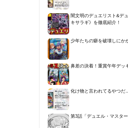
闇文明のデュエリスト&デ
キサラギ》を徹底紹介！
少年たちの癖を破壊しにか
鼻差の決着！重賞午年デッ
化け物と言われてるやつだ
第3話「デュエル・マスターズGT2 -