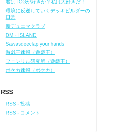
君はTCGが好きか？私は大好きだ！
環境に反逆していくデッキビルダーの
日常
新デュエマクラブ
DM・ISLAND
Sawasdeeclap your hands
遊戯王速報（遊戯王）
フェンリル研究所（遊戯王）
ポケカ速報（ポケカ）
RSS
RSS - 投稿
RSS - コメント