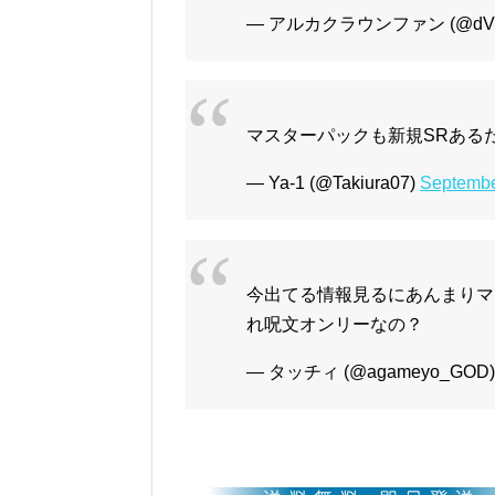
— アルカクラウンファン (@dV0i
マスターパックも新規SRある
— Ya-1 (@Takiura07)
Septembe
今出てる情報見るにあんまりマ
れ呪文オンリーなの？
— タッチィ (@agameyo_GOD