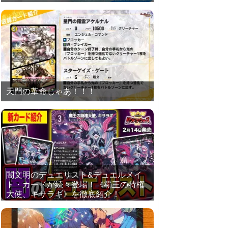
天門の革命じゃあ！！！
闇文明のデュエリスト&デュエルメイ
ト・カードが続々登場！《覇王の特権
大使、キサラギ》を徹底紹介！