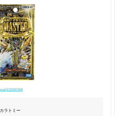
etail/632000389
カラトミー