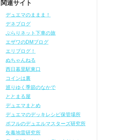
関連サイト
デュエマのままま！
デネブログ
ぶらりネット下車の旅
エザワのDMブログ
エリブログ！
ぬちゃんねる
西日暮里駅東口
コインは裏
巡りゆく季節のなかで
ととまる屋
デュエマまとめ
デュエマのデッキレシピ保管場所
ポフルのデュエルマスターズ研究所
矢毒地雷研究所