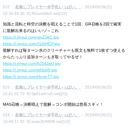
522 ：
名無しプレイヤー＠手札いっぱい。
：2019/05/26(日)
10:34:59.35 ID:NGsmbftc0.net[1/2]
知識と流転と時空の決断を唱えることで1回、GR召喚を2回で確実
に龍解出来るのはいいゾ～これ
https://i.imgur.com/gjyZSkC.jpg
https://i.imgur.com/X1IhHCP.jpg
龍解すれば毎ターン水のクリーチャーも呪文も無料で1枚ずつ使える
からたっぷり追加ターンもぎ取ってやるぜ！
https://i.imgur.com/hJS4JwU.jpg
https://i.imgur.com/klf3p09.jpg
https://i.imgur.com/HoytyT7.jpg
523 ：
名無しプレイヤー＠手札いっぱい。
：2019/05/26(日)
10:41:02.73 ID:0p61w4+s0.net[2/2]
MAS召喚→決断唱えて龍解→コンボ開始は悠長スギィ！
524 ：
名無しプレイヤー＠手札いっぱい。
：2019/05/26(日)
10:44:11.92 ID:sxqo3UHGM.net[1/2]