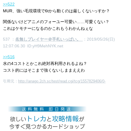
>>522
MUR、強い毛現環境で6tから動くのは厳しくないっすか？
関係ないけどアニメのフォーユー可愛い……可愛くない？
これはケモナーになるのかこれもうわかんねぇな
537 ：
名無しプレイヤー＠手札いっぱい。
：2019/05/26(日)
12:07:06.30 ID:yH9MehNYK.net
>>516
水の4コストとかこれ絶対再利用されるよね？
コスト的にはそこまで強くないしままええわ
引用元：
http://anago.2ch.sc/test/read.cgi/tcg/1557829406/0-