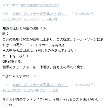
画像引用元：
https://twitter.com/t2duema
516 ：
名無しプレイヤー＠手札いっぱい。
：2019/05/26(日)
09:11:05.16 ID:cgwu/6om0.net[1/3]
知識と流転と時空の決断 4 水
呪文
自分の墓地に呪文が四枚以上あり、この呪文がシールドゾーンにあ
ればこの呪文に「S・トリガー」を与える。
次の中から二回選ぶ。(同じものを選んでもよい)
カードを一枚引く。
GR召喚する。
相手のクリーチャーを一体選び、持ち主の手札に戻す。
つよいんですかね…？
521 ：
名無しプレイヤー＠手札いっぱい。
：2019/05/26(日)
10:11:33.31 ID:aQWj6NCk0.net[1/2]
マグカジロのマラドライブ4ATから唱えられるコスト設計がいいゾ
～これ