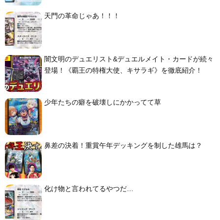
天門の革命じゃあ！！！
闇文明のデュエリスト&デュエルメイト・カードが続々
登場！《覇王の特権大使、キサラギ》を徹底紹介！
少年たちの癖を破壊しにかかってて草
鼻差の決着！重賞午年デッキングを制した雄馬は？
化け物と言われてるやつだ…