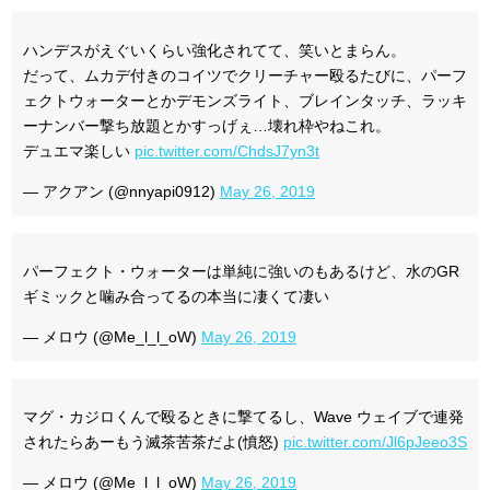
ハンデスがえぐいくらい強化されてて、笑いとまらん。
だって、ムカデ付きのコイツでクリーチャー殴るたびに、パーフ
ェクトウォーターとかデモンズライト、ブレインタッチ、ラッキ
ーナンバー撃ち放題とかすっげぇ…壊れ枠やねこれ。
デュエマ楽しい
pic.twitter.com/ChdsJ7yn3t
— アクアン (@nnyapi0912)
May 26, 2019
パーフェクト・ウォーターは単純に強いのもあるけど、水のGR
ギミックと噛み合ってるの本当に凄くて凄い
— メロウ (@Me_l_l_oW)
May 26, 2019
マグ・カジロくんで殴るときに撃てるし、Wave ウェイブで連発
されたらあーもう滅茶苦茶だよ(憤怒)
pic.twitter.com/Jl6pJeeo3S
— メロウ (@Me_l_l_oW)
May 26, 2019