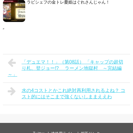
ラビシェフの金トレ憂姫はぐれさんじゃん！
「デュエマ！！」（第08話） 「キャップの超切
り札、登ジョー!? ラーメン地獄村 ～完結編
～」
水の4コストとかこれ絶対再利用されるよね？ コ
スト的にはそこまで強くないしままええわ