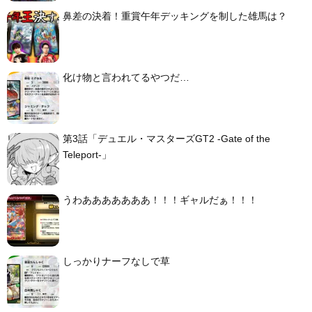
鼻差の決着！重賞午年デッキングを制した雄馬は？
化け物と言われてるやつだ…
第3話「デュエル・マスターズGT2 -Gate of the
Teleport-」
うわあああああああ！！！ギャルだぁ！！！
しっかりナーフなしで草