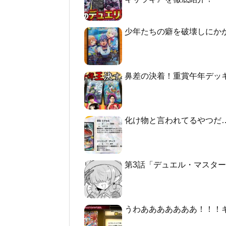
少年たちの癖を破壊しにか
鼻差の決着！重賞午年デッ
化け物と言われてるやつだ
第3話「デュエル・マスターズGT2 -
うわあああああああ！！！