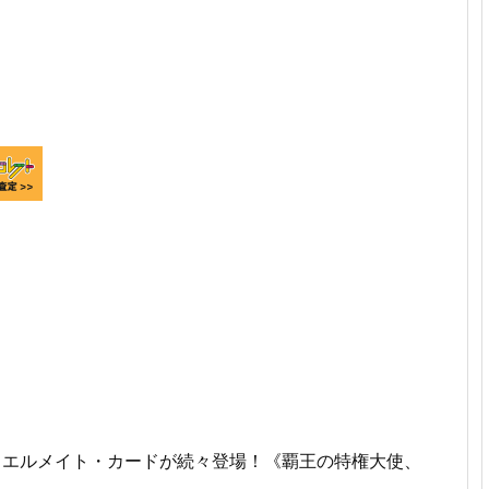
ュエルメイト・カードが続々登場！《覇王の特権大使、