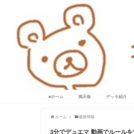
■ホーム
掲示板
デッキ紹介
ホーム
最新情報
3分でデュエマ 動画でルール