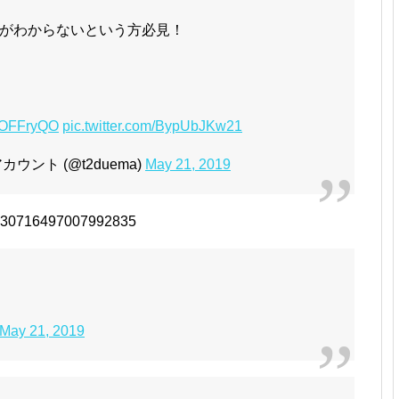
がわからないという方必見！
36OFFryQO
pic.twitter.com/BypUbJKw21
ント (@t2duema)
May 21, 2019
s/1130716497007992835
May 21, 2019