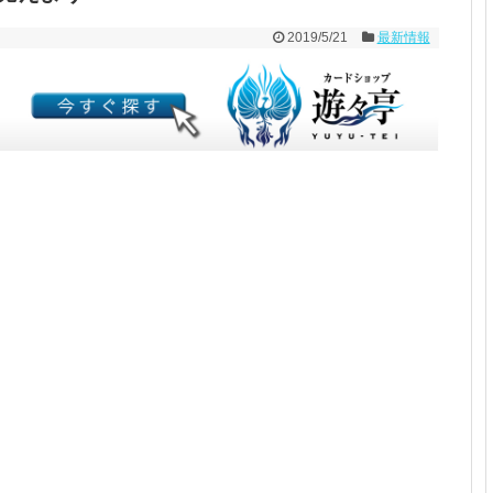
2019/5/21
最新情報