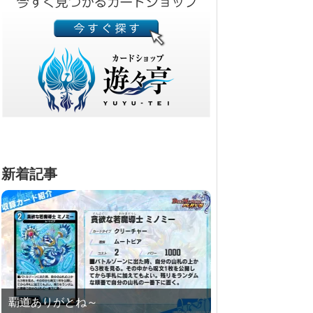
新着記事
覇道ありがとね～