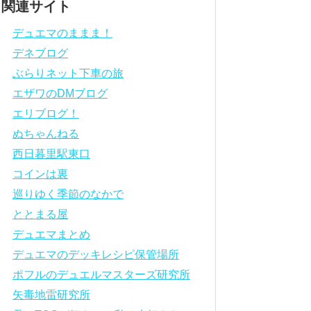
関連サイト
デュエマのままま！
デネブログ
ぶらりネット下車の旅
エザワのDMブログ
エリブログ！
ぬちゃんねる
西日暮里駅東口
コインは裏
巡りゆく季節のなかで
ととまる屋
デュエマまとめ
デュエマのデッキレシピ保管場所
ポフルのデュエルマスターズ研究所
矢毒地雷研究所