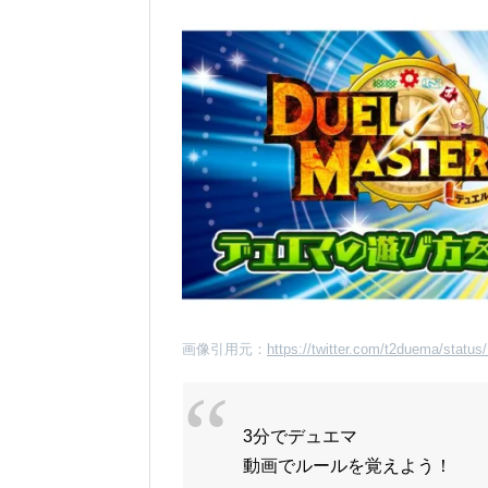
画像引用元：
https://twitter.com/t2duema/stat
3分でデュエマ
動画でルールを覚えよう！