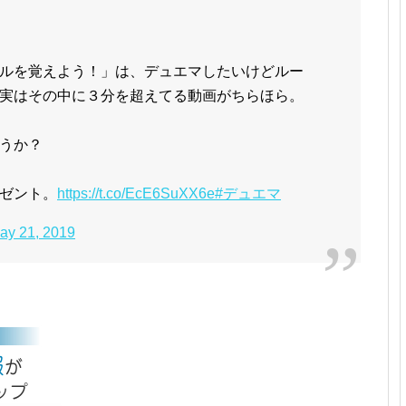
ルを覚えよう！」は、デュエマしたいけどルー
実はその中に３分を超えてる動画がちらほら。
うか？
ゼント。
https://t.co/EcE6SuXX6e
#デュエマ
ay 21, 2019