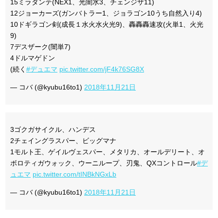
15ミラダンテ(NEX1、光闇水3、チェンジザ11)
12ジョーカーズ(ガンバトラー1、ジョラゴン10うち自然入り4)
10ドギラゴン剣(成長１水火水火光9)、轟轟轟速攻(火単1、火光
9)
7デスザーク(闇単7)
4ドルマゲドン
(続く
#デュエマ
pic.twitter.com/jF4k76SG8X
— コバ (@kyubu16to1)
2018年11月21日
3ゴクガサイクル、ハンデス
2チェイングラスパー、ビッグマナ
1モルト王、ゲイルヴェスパー、メタリカ、オールデリート、オ
ボロティガウォック、ウーニループ、刃鬼、QXコントロール
#デ
ュエマ
pic.twitter.com/tINBkNGxLb
— コバ (@kyubu16to1)
2018年11月21日