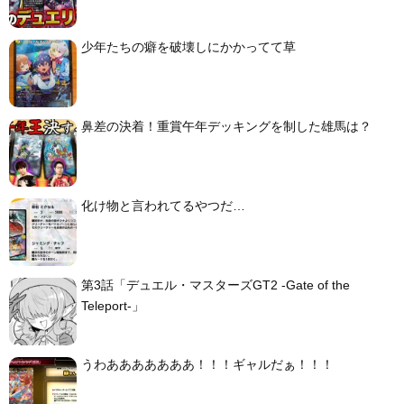
少年たちの癖を破壊しにかかってて草
鼻差の決着！重賞午年デッキングを制した雄馬は？
化け物と言われてるやつだ…
第3話「デュエル・マスターズGT2 -Gate of the
Teleport-」
うわあああああああ！！！ギャルだぁ！！！