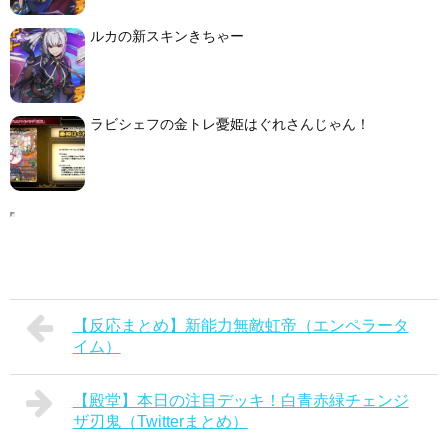
ルカの新スキンきちゃー
ラビシェフの金トレ憂姫はぐれさんじゃん！
【反応まとめ】新能力無敵虹帝（エンペラータ
イム）
【殿堂】本日の注目デッキ！白青赤緑チェンジ
ザ刃鬼（Twitterまとめ）