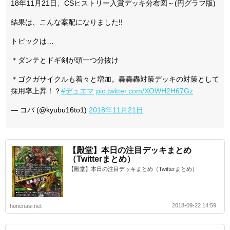
18年11月21日、CSヒストリー入賞デッキ分布図～(円グラフ版)
結果は、こんな案配になりました!!
トピックは…
＊ダンテとドギ剣が頭一つ分抜け
＊ゴクガサイクルも着々と増加。轟轟轟対策デッキの対策として
採用率上昇！？
#デュエマ
pic.twitter.com/XOWH2H67Gz
— コバ (@kyubu16to1)
2018年11月21日
【殿堂】本日の注目デッキまとめ
（Twitterまとめ）
【殿堂】本日の注目デッキまとめ（Twitterまとめ）
2018-09-22 14:59
honenasi.net