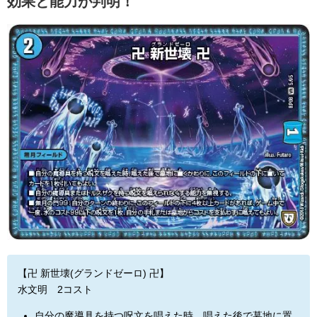
効果と能力が判明！
【卍 新世壊(グランドゼーロ) 卍】
水文明 2コスト
自分の魔導具を持つ呪文を唱えた時、唱えた後で墓地に置