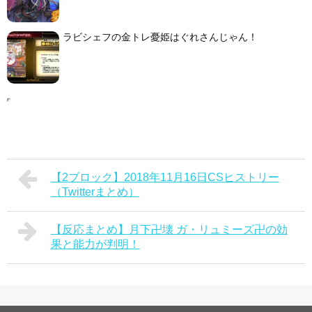
ラビシェフの金トレ憂姫はぐれさんじゃん！
【2ブロック】2018年11月16日CSヒストリー
（Twitterまとめ）
【反応まとめ】月下卍壊 ガ・リュミーズ卍の効
果と能力が判明！