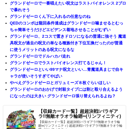
グランドゼーロで一番唱えたい呪文はラストバイオレンス 2ブロ
で暴れそう
グランドゼーロくん下に入れるの任意なのね
QEDのコンボは龍回条件達成はグランドゼーロ噛ませるとむっ
ちゃ簡単そうだけどエビデンス着地させることがむずい
グランドゼーロ、2コスで置きドロソになるの普通に強そう 魔道
具呪文が過去の呪文の単なる種族付き下位互換だったのが普通
に使うメリットのある呪文になるな
グランドゼーロでドルハカバ走れ
グランドゼーロでラストバイオレンス打てるじゃん！
グランドゼーロといい99マナ呪文といい…青魔道具まじで自キ
ャラが使いそうすぎてやばい
やべえグランドゼーロとガリュミーズ８枚ぐらいほしい
グランドゼーロのおかげで封殺タイプには割と殴り合えるよう
になったのは大きい グランドゼーロ張り替えられるよね？
【収録カード一覧】超超決戦!バラギア
ラ!!無敵オラオラ輪廻∞(リンフィニティ)
【収録カード一覧】超超決戦!バラギアラ!!無敵オラオラ輪
廻∞(リンフィニティ) 超超決戦!バラギアラ!!無敵オラオラ輪