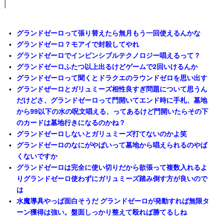
グランドゼーロって張り替えたら無月もう一回使えるんかな
グランドゼーロ？モアイで封殺してやれ
グランドゼーロでインビンシブルテクノロジー唱えるって？
グランドゼーロふたつ以上出るけどゲームで2回いけるんか
グランドゼーロって聞くとドラクエのラウンドゼロを思い出す
グランドぜーロとガリュミーズ相性良すぎ問題について思うん
だけどさ、グランドゼーロって門開いてエンド時に手札、墓地
から99以下の水の呪文唱える、ってあるけど門開いたらその下
のカードは墓地行きになるのかね？
グランドゼーロしないとガリュミーズ打てないのかよ笑
グランドゼーロのなにがやばいって墓地から唱えられるのやば
くないですか
グランドゼーロは完全に使い切りだから欲張って複数入れるよ
りグランドゼーロ使わずにガリュミーズ踏み倒す方が良いので
は
水魔導具やっぱ面白そうだ グランドゼーロが発動すれば無限タ
ーン獲得は強い。盤面しっかり整えて殴れば勝てるしね