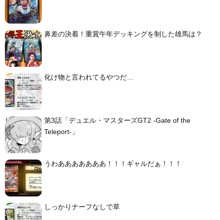
鼻差の決着！重賞午年デッキングを制した雄馬は？
化け物と言われてるやつだ…
第3話「デュエル・マスターズGT2 -Gate of the
Teleport-」
うわあああああああ！！！ギャルだぁ！！！
しっかりナーフなしで草