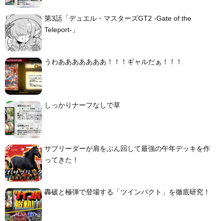
第3話「デュエル・マスターズGT2 -Gate of the
Teleport-」
うわあああああああ！！！ギャルだぁ！！！
しっかりナーフなしで草
サブリーダーが肩をぶん回して最強の午年デッキを作
ってきた！
轟破と極弾で登場する「ツインパクト」を徹底研究！