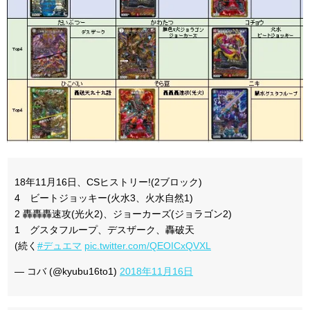
18年11月16日、CSヒストリー!(2ブロック)
4 ビートジョッキー(火水3、火水自然1)
2 轟轟轟速攻(光火2)、ジョーカーズ(ジョラゴン2)
1 グスタフループ、デスザーク、轟破天
(続く
#デュエマ
pic.twitter.com/QEOICxQVXL
— コバ (@kyubu16to1)
2018年11月16日