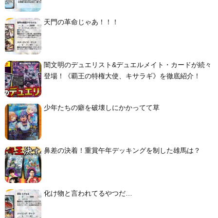
天門の革命じゃあ！！！
闇文明のデュエリスト&デュエルメイト・カードが続々
登場！《覇王の特権大使、キサラギ》を徹底紹介！
少年たちの癖を破壊しにかかってて草
鼻差の決着！重賞午年デッキングを制した雄馬は？
化け物と言われてるやつだ…